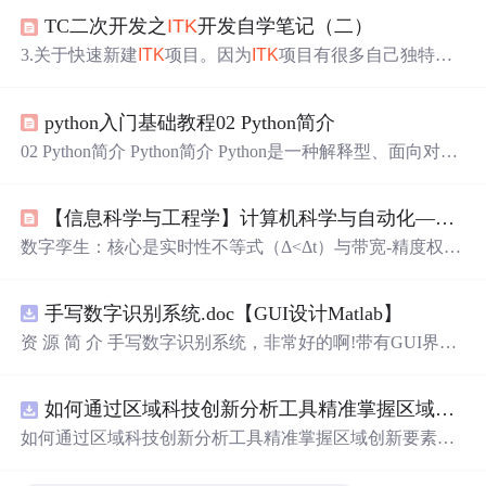
TC二次开发之
ITK
开发自学笔记（二）
3.关于快速新建
ITK
项目。因为
ITK
项目有很多自己独特的
参数和配置，所以创建
ITK
项目是一个麻烦的事情，而且每
个人的创建风格不一样，多个
ITK
项目就显得比较凌乱。有
python入门基础教程02 Python简介
一个好消息是：不知道从VS 2012还是VS 2015开始，VS开
始支持C++项目模板的导出了（以前只能导出C#/
VB.NET
02 Python简介 Python简介 Python是一种解释型、面向对
模板），所以，一个比较好的做法就是：先自己写一个
ITK
象、动态数据类型的高级程序设计语言，属于应用层软
项目，然后导成模板，供所有人
使用
。
ITK
的开发，甚至到
件。自从20 世纪90 年代初Python语言诞生至今，它逐渐被
整个制造业的开发，绝大多数情况下，是不用考虑运行效
【信息科学与工程学】计算机科学与自动化——第八十六篇 各类应用上云计算 01
广泛应用于处理系统管理任务、自动化运维、图像处理游
率的，只有少量的大文件或者大批量操作，才会考虑运行
戏和Web 网站开发等领域。Python已经成为最...
数字孪生：核心是实时性不等式（Δ<Δt）与带宽-精度权
效率。
衡。数学上归结为带约束的非线性优化。预测性维护：从
物理退化方程（Paris 定律）出发，结合贝叶斯推断，云端
手写数字识别系统.doc【GUI设计Matlab】
训练用深度时序模型，边缘推理用轻量模型。机器人协
同：本质是多商品流 + 动态障碍物，需用图论（冲突检
资 源 简 介 手写数字识别系统，非常好的啊!带有GUI界
测）+ 最优控制（轨迹平滑）。工业视觉：延迟由四个环
面，
使用
方便! 详 情 说 明 用这个手写数字识别系统，你可
节组成，需用排队论分析流水线瓶颈，量化感知是降低延
以轻松地识别手写数字。这个系统不仅功能强大，而且还
迟的关键。液压/气动系统上云（涉及流体力学、热力学、
如何通过区域科技创新分析工具精准掌握区域创新要素分布与产业链融合现状？.docx
带有直观的图形用户界面（GUI），非常容易
使用
。你只
控制）机械臂力控/阻抗控制上云（涉及动力学、力/位混合
需要将手写数字输入系统，它将立即给出准确的识别结
如何通过区域科技创新分析工具精准掌握区域创新要素分
控制）
果。这个系统可以在各种场景中
使用
，无论是学校、工作
布与产业链融合现状？
还是日常生活，都能为你提供快速和准确的识别服务。它