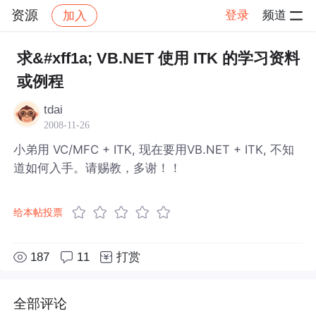
资源
登录
频道
加入
帖子详情
社区
资源
求&#xff1a; VB.NET 使用 ITK 的学习资料
或例程
tdai
2008-11-26
小弟用 VC/MFC + ITK, 现在要用VB.NET + ITK, 不知
道如何入手。请赐教，多谢！！
给本帖投票
187
11
打赏
全部评论