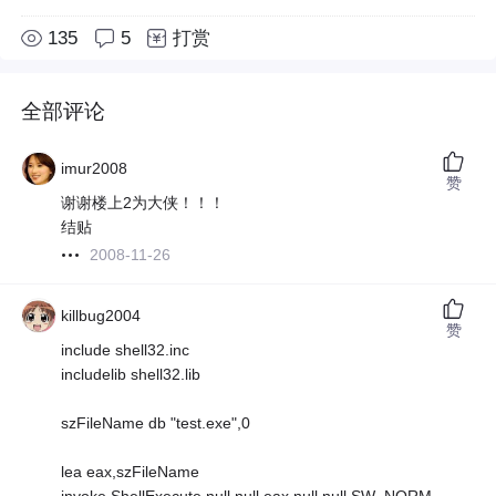
135
5
打赏
全部评论
imur2008
赞
谢谢楼上2为大侠！！！
结贴
2008-11-26
killbug2004
赞
include shell32.inc
includelib shell32.lib
szFileName db "test.exe",0
lea eax,szFileName