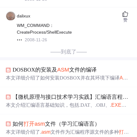
dalixux
赞
WM_COMMAND：
CreateProcess/ShellExecute
2008-11-26
——到底了——
DOSBOX的安装及
ASM
文件的编译
本文详细介绍了如何安装DOSBOX并在其环境下编译
ASM
文件，通过实例演示了从创建
ASM
文件到编译成
EXE
的全
过程，特别适合初学者快速上手。
【微机原理与接口技术学习实践】汇编语言程序设计
本文介绍汇编语言基础知识，包括.DAT、.OBJ、.
EXE
文
件的
生成
过程及循环
实现
1~10加法的汇编程序设计。涵盖
汇编语言程序结构、DOS系统功能调用等内容。
如何
打开
asm
文件（学习汇编语言）
本文详细介绍了.
asm
文件作为汇编程序源文件的多种
打开