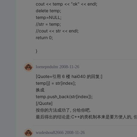
cout << temp << "ok" << endl;
delete temp;
temp=NULL;
//str = temp;
//cout << str << endl;
return 0;
}
loenepndulm
2008-11-26
[Quote=引用 6 楼 hai040 的回复:]
temp[j] = str[index];
换成
temp.push_back(str[index]);
[/Quote]
按你的方法成功了, 分给你吧.
最后得出的结论是:C++的类机制本来是要方便人的, 
wudeshou82666
2008-11-26