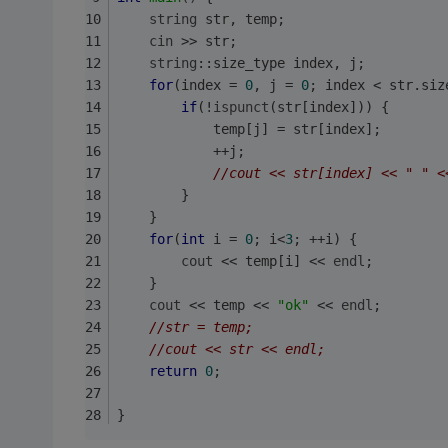
string
 str, temp;
cin
 >> str;
string
::size_type index, j;
for
(index = 
0
, j = 
0
; index < str.siz
if
(!
ispunct
(str[index])) {
            temp[j] = str[index];
            ++j;
//cout << str[index] << " " <
        }
    }
for
(
int
 i = 
0
; i<
3
; ++i) {
cout
 << temp[i] << 
endl
;
    }
cout
 << temp << 
"ok"
 << 
endl
;
//str = temp;
//cout << str << endl;
return
0
;
}