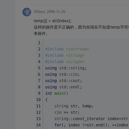
fibbery
2008-11-26
temp[j] = str[index];
这样的操作是不正确的，因为你现在不知道temp字符串中的
来操作。
#
include
<iostream> 
#
include
<string> 
#
include
<cctype> 
using
std
::
string
; 
using
std
::
cin
; 
using
std
::
cout
; 
using
std
::
endl
; 
int
main
()
{
string
 str, temp; 
cin
 >> str; 
string
::const_iterator index=str
for
(; index !=str.end(); ++index