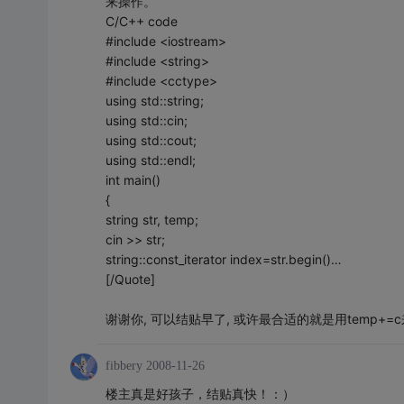
来操作。
C/C++ code
#include <iostream>
#include <string>
#include <cctype>
using std::string;
using std::cin;
using std::cout;
using std::endl;
int main()
{
string str, temp;
cin >> str;
string::const_iterator index=str.begin()…
[/Quote]
谢谢你, 可以结贴早了, 或许最合适的就是用temp+=
fibbery
2008-11-26
楼主真是好孩子，结贴真快！：）