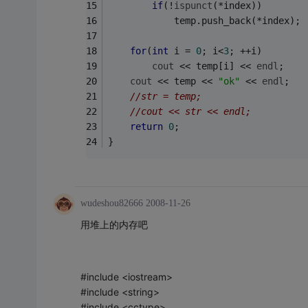
if
(!
ispunct
(*index)) 
			temp.push_back(*index); 
for
(
int
 i = 
0
; i<
3
; ++i) 
cout
 << temp[i] << 
endl
;
cout
 << temp << 
"ok"
 << 
endl
; 
//str = temp; 
//cout << str << endl;  
return
0
; 
}
wudeshou82666
2008-11-26
用堆上的内存吧
#include <iostream>
#include <string>
#include <cctype>