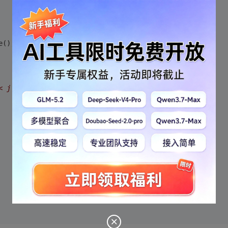
e(); ++index) {
< j << endl;