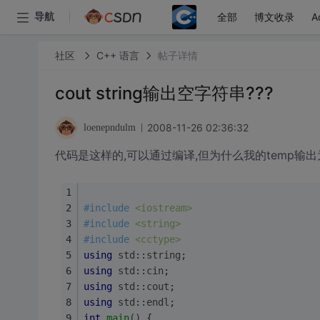
全部
博文收录
A
导航
社区
C++ 语言
帖子详情
cout string输出空字符串???
2008-11-26 02:36:32
loenepndulm
代码是这样的,可以通过编译,但为什么我的temp输出
#
include
<iostream>
#
include
<string>
#
include
<cctype>
using
std
::
string
;
using
std
::
cin
;
using
std
::
cout
;
using
std
::
endl
;
int
main
()
{