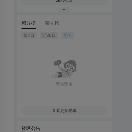
积分榜
荣誉榜
近7日
近30日
至今
暂无数据
查看更多榜单
社区公告