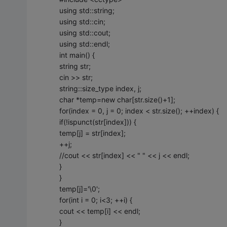
using std::string;
using std::cin;
using std::cout;
using std::endl;
int main() {
string str;
cin >> str;
string::size_type index, j;
char *temp=new char[str.size()+1];
for(index = 0, j = 0; index < str.size(); ++index) {
if(!ispunct(str[index])) {
temp[j] = str[index];
++j;
//cout << str[index] << " " << j << endl;
}
}
temp[j]='\0';
for(int i = 0; i<3; ++i) {
cout << temp[i] << endl;
}