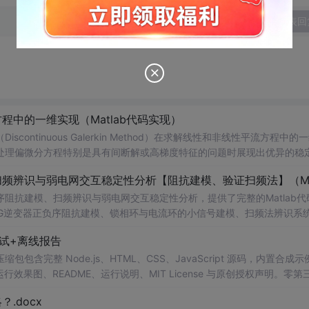
发表回
中的一维实现（Matlab代码实现）
ntinuous Galerkin Method）在求解线性和非线性平流方程中的
在处理偏微分方程特别是具有间断解或高梯度特征的问题时展现出优异的稳
时间推进机制以及边界条件的处理方式，通过具体编程实例展示如何在M
可靠性。此外，文章还强调科研工作中“借力”与创新思维的重要性，鼓励
阻抗建模、扫频辨识与弱电网交互稳定性分析，提供了完整的Matlab代
法的基本理论与
网VSG逆变器正负序阻抗建模、锁相环与电流环的小信号建模、扫频法辨识系
线性平流方程的数值模拟实验；③ 将该方法作为基础算法应用于高分辨率数
器与电网交互稳定性的仿真验证全过程。通过理论推导与仿真实践相结合
试+离线报告
; 适合人群：具备电力电子、自动控制理论基础，熟悉Matlab/Simu
间步长等方式观察算法表现，从而深化对数值稳定性与计算精度之间平衡关
研究生、科研人员及工程师。; 使用场景及目标：① 复现博士论文中关
完整 Node.js、HTML、CSS、JavaScript 源码，内置合成示
扫频法（Frequency Scan）在实际系统中的应用技巧；③ 利用提
0 运行效果图、README、运行说明、MIT License 与原创授权声明。零第
；④ 作为相关课题研究或毕业设计的技术参考与代码基础。; 阅读建议
或未授权内容。适合 AI 工程、前端、运维和质量团队用于本地预检、
.docx
代码，更强调理论与实践的紧密结合。建议使用者首先梳理文档中的理论
npm run report，或启动静态服务器打开 index.html。