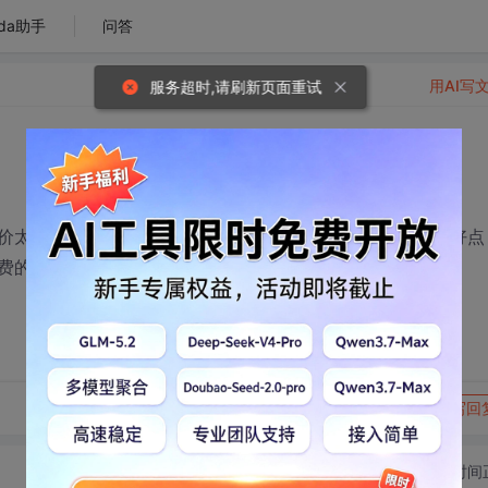
da助手
问答
用AI写
服务超时,请刷新页面重试
价太大了，想到网上找个看了好多也不知道哪个相对分的更好点
费的哦 谢谢啦
转发到动态
举报
写回
切换为时间