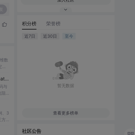
复
积分榜
荣誉榜
近7日
近30日
至今
一维数
定性
ATL
【博士论文复现】光伏并网逆变器序阻抗建模、扫频辨识与弱电网交互稳定性分析【阻抗建模、验证扫频法】（Matlab代码、Simulink仿真实现）
研究
暂无数据
码与
统阻
值模
，帮
lin
系的
于光
例、3
查看更多榜单
供的
三方
：此
教学演
社区公告
框