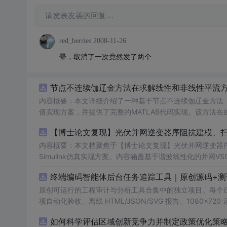
请发表友善的回复…
red_berries
2008-11-26
晕，取消了一次竟然发了两个
节点不连续伽辽金方法在求解线性和非线性平流方程
内容概要：本文详细介绍了一种基于节点不连续伽辽金方法（Disco
值实现方案，并提供了完整的MATLAB代码实现。该方法
和精度。文中系统阐述了算法的核心原理、空间离散化策略、
AB环境中实现该数值方法，并辅以典型算例验证其有效性和
者在夯实理论基础的同时勇于探索新思路。; 适合人群：具备偏微分方程数值解法基础知识、熟悉MATLAB编程，从事计算数学、流体力
内容概要：本文档聚焦于【博士论文复现】光伏并网逆变器序
学、物理建模及相关领域的研究生、科研人员及工程技术开发者。; 使用场景及目标：① 学习并掌握节点不连续伽辽金方
Simulink仿真实现方案。内容涵盖基于谐波线性化的并
实现流程；② 利用所提供的MATLAB代码开展线性和非
抗、奈奎斯特稳定性判据的应用，以及在弱电网条件下逆变
终端编码智能体后台任务追踪工具｜原创源码+测
拟、守恒律方程求解等科研项目中的扩展与改进； 阅读建议：建议读者结合经典数值分析教材深入理解DG方法的数学背景，逐段调试并运
助读者掌握新能源并网系统稳定性分析的核心技术与工程实现方法。
行所附MATLAB代码，通过调整初始条件、网格划分和时
k环境，从事新能源发电、并网控制或电力系统稳定性研究的
原创可运行的工程审计与分析工具合集中的独立项目。每个压缩包包含
理解。
伏并网逆变器阻抗建模与稳定性分析的关键实验；② 学习并掌握
项自动化验收、离线 HTML/JSON/SVG 报告、1080×72
模型进行弱电网下并网系统稳定性的仿真研究与故障机理分析
运行依赖，不包含榜单产品源码、官方素材、论文、账号数据
如何科学评估区域创新竞争力并制定政策优化策略？
资源以博士论文级别的科研内容为核心，不仅提供可运行的
示与二次开发。运行方法：Node.js 18+ 下执行 npm test 与 