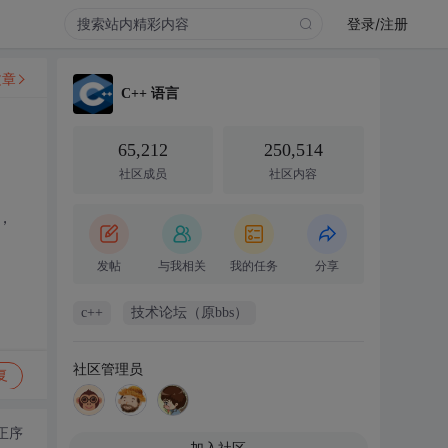
登录/注册
文章
C++ 语言
65,212
250,514
社区成员
社区内容
，
发帖
与我相关
我的任务
分享
c++
技术论坛（原bbs）
社区管理员
复
正序
加入社区