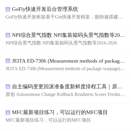
GoFly快速开发后台管理系统
GoFly快速开发框架基于Gin快速开发框架，能快速搭建应
用、框架底层完善、丰富代码仓插件、快速开发数据大
屏、物联网平台、OA流程审批、工作流引擎、商城、微信
NPI综合景气指数 NPI集装箱码头景气指数等2016-2026
管理后台等。api文档管理并一键生成api接口代码，一键生
成 CRUD前后端代码丰富组件，基于 Gin和 Vue3的Arco D
NPI综合景气指数 NPI集装箱码头景气指数等2016-2026
esign的快速后台开发框架，基于JWT接口验证和Auth验证
的权限管理系统,附件管理系统，天生支持saas架构。本着
大道至简思想，接口单层设计，开发简单，极易上手、代
JEITA ED-7306 (Measurement methods of package warpage).pdf
码可读性和可维护性好、得益于Go优秀性能框架性能和并
JEITA ED-7306 (Measurement methods of package warpage).p
发都很优秀、需要硬件资源很小。
df
自主编码变更回滚准备度新鲜度排程工具｜原创源码+测试+离线报告
原创 Autonomous Change Rollback Readiness Scorer Freshnes
s Schedule 工具：围绕“根据提交边界、迁移影响、测试覆
盖、特性开关、备份和人工接管入口评估自主变更回滚准
MFC最新项目练习，可以运行的MFC项目
备度”的结果，按风险、变化速度、证据有效期和负责人安
排周期复核；本地网页、JSON/HTML/SVG报告、测试与
MFC最新项目练习，可以运行的MFC项目
示例。压缩包包含完整源码、3项自动化测试、可复现示