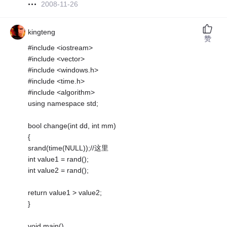
2008-11-26
kingteng
赞
#include <iostream>
#include <vector>
#include <windows.h>
#include <time.h>
#include <algorithm>
using namespace std;
bool change(int dd, int mm)
{
srand(time(NULL));//这里
int value1 = rand();
int value2 = rand();
return value1 > value2;
}
void main()