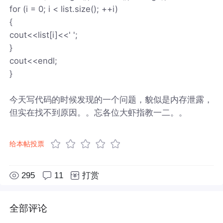
for (i = 0; i < list.size(); ++i)
{
cout<<list[i]<<' ';
}
cout<<endl;
}
今天写代码的时候发现的一个问题，貌似是内存泄露，
但实在找不到原因。。忘各位大虾指教一二。。
给本帖投票
295
11
打赏
全部评论