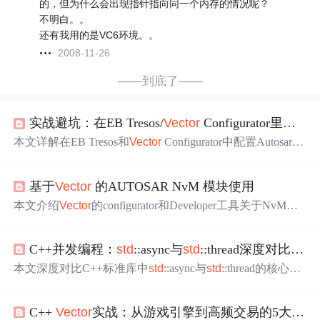
的，但为什么会出现指针指向同一个内存的情况呢？
不明白。。
还有我用的是VC6环境。。
2008-11-26
——到底了——
实战避坑：在EB Tresos/
Vector
Configurator里配置Autosar NVM
本文详解在EB Tresos和
Vector
Configurator中配置Autosar N
ative NVM
Block
的完整流程，涵盖
Block
基础属性、RAM
镜像与CRC配置、MemIf介质适配等核心环节；重点剖析
B
基于
Vector
的AUTOSAR NvM 模块使用
lock
长度计算
错误
、RAM镜像同步异常、冗余配置致性能
下降等典型工程问题；提供静态检查清单、运行时验证方
本文介绍
Vector
的configurator和Developer工具关于NvM的
法及量产级优化策略，如多
Block
分组管理、下电保护机制
配置流程。Developer部分涉及NvM SWC的新建、实例化
和字段扩展设计。
及新NvM
Block
的创建；Configurator部分涉及NvM、Fls和
C++并发编程：
std
::async与
std
::thread深度对比与选型指南
Fee三个模块，对其相关属性配置进行了说明，还提及部分
配置
错误
的原因。
本文深度对比C++标准库中
std
::async与
std
::thread的核心差
异，涵盖抽象层级、资源管理、异常安全、性能开销及适
用场景。
std
::async提供任务级抽象、内建future/exception传
C++
Vector
实战：从游戏引擎到高频交易的5大应用场景深度解析
递、线程池复用，适合需返回值或异常传播的IO/计算任