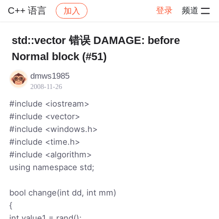
C++ 语言
登录
频道
加入
帖子详情
社区
C++ 语言
std::vector 错误 DAMAGE: before
Normal block (#51)
dmws1985
2008-11-26
#include <iostream>
#include <vector>
#include <windows.h>
#include <time.h>
#include <algorithm>
using namespace std;
bool change(int dd, int mm)
{
int value1 = rand();