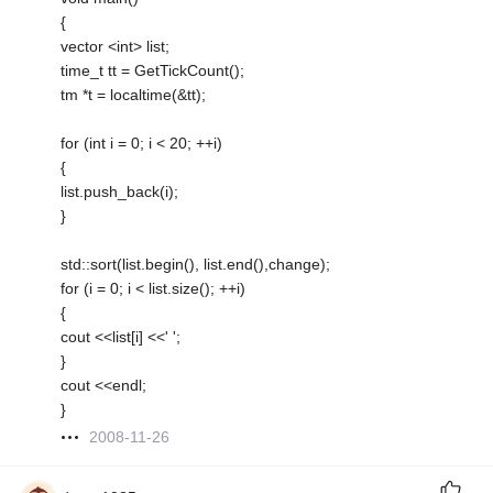
{
vector <int> list;
time_t tt = GetTickCount();
tm *t = localtime(&tt);
for (int i = 0; i < 20; ++i)
{
list.push_back(i);
}
std::sort(list.begin(), list.end(),change);
for (i = 0; i < list.size(); ++i)
{
cout <<list[i] <<' ';
}
cout <<endl;
}
2008-11-26