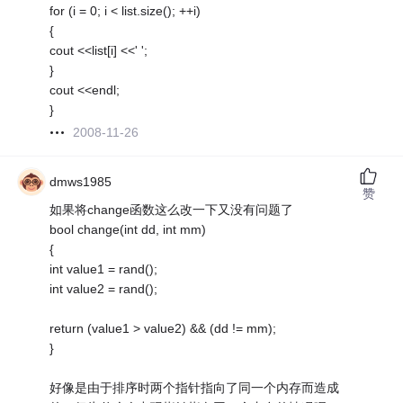
for (i = 0; i < list.size(); ++i)
{
cout <<list[i] <<' ';
}
cout <<endl;
}
2008-11-26
dmws1985
赞
如果将change函数这么改一下又没有问题了
bool change(int dd, int mm)
{
int value1 = rand();
int value2 = rand();
return (value1 > value2) && (dd != mm);
}
好像是由于排序时两个指针指向了同一个内存而造成