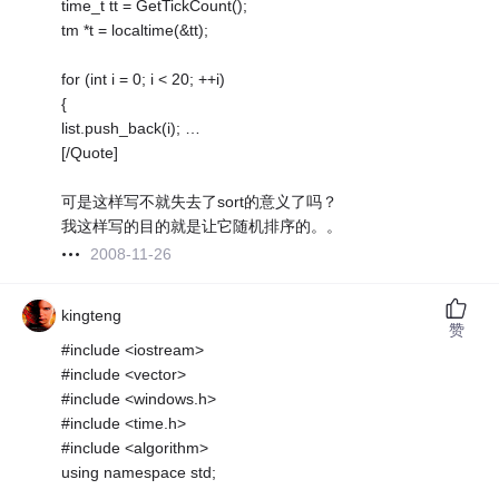
time_t tt = GetTickCount();
tm *t = localtime(&tt);
for (int i = 0; i < 20; ++i)
{
list.push_back(i); …
[/Quote]
可是这样写不就失去了sort的意义了吗？
我这样写的目的就是让它随机排序的。。
2008-11-26
kingteng
赞
#include <iostream>
#include <vector>
#include <windows.h>
#include <time.h>
#include <algorithm>
using namespace std;