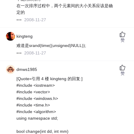
在一次排序过程中，两个元素间的大小关系应该是确
定的
2008-11-27
kingteng
赞
难道是srand(time((unsigned)NULL));
2008-11-27
dmws1985
赞
[Quote=引用 4 楼 kingteng 的回复:]
#include <iostream>
#include <vector>
#include <windows.h>
#include <time.h>
#include <algorithm>
using namespace std;
bool change(int dd, int mm)