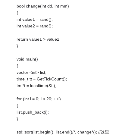
bool change(int dd, int mm)
{
int value1 = rand();
int value2 = rand();
return value1 > value2;
}
void main()
{
vector <int> list;
time_t tt = GetTickCount();
tm *t = localtime(&tt);
for (int i = 0; i < 20; ++i)
{
list.push_back(i);
}
std::sort(list.begin(), list.end()/*, change*/); //这里