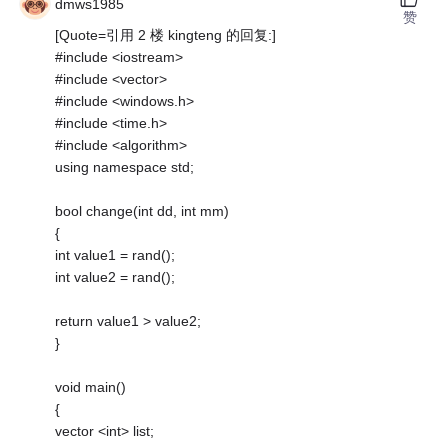
dmws1985
赞
[Quote=引用 2 楼 kingteng 的回复:]
#include <iostream>
#include <vector>
#include <windows.h>
#include <time.h>
#include <algorithm>
using namespace std;
bool change(int dd, int mm)
{
int value1 = rand();
int value2 = rand();
return value1 > value2;
}
void main()
{
vector <int> list;