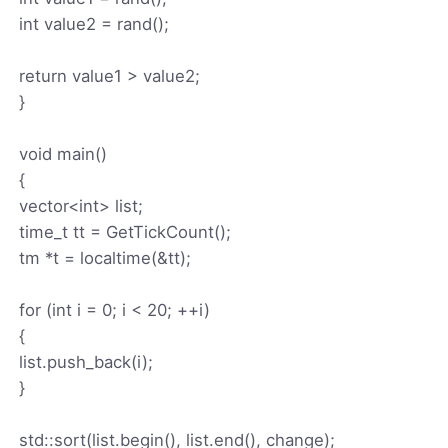
int value2 = rand();
return value1 > value2;
}
void main()
{
vector<int> list;
time_t tt = GetTickCount();
tm *t = localtime(&tt);
for (int i = 0; i < 20; ++i)
{
list.push_back(i);
}
std::sort(list.begin(), list.end(), change);