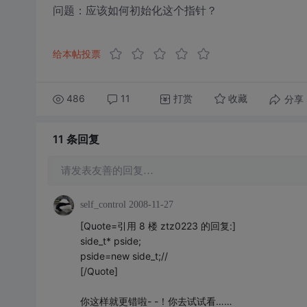
问题：应该如何初始化这个指针？
给本帖投票
486
11
打赏
分享
收藏
11 条
回复
请发表友善的回复…
self_control
2008-11-27
[Quote=引用 8 楼 ztz0223 的回复:]
side_t* pside;
pside=new side_t;//
[/Quote]
你这样就更错啦- -！你去试试看……