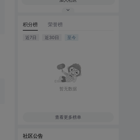
积分榜
荣誉榜
近7日
近30日
至今
暂无数据
查看更多榜单
社区公告