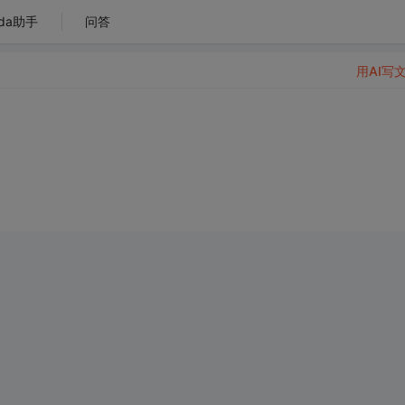
da助手
问答
用AI写