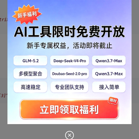
trix of color_t
3]”转换为“color_t [3][3]”