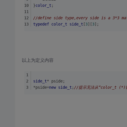
}
color_t
;
//define side type,every side is a 3*3 ma
typedef
color_t
side_t
[
3
][
3
];
以上为定义内容
side_t
* pside;
*pside=
new
side_t
;
//提示无法从“color_t (*)[