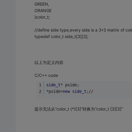
GREEN,
ORANGE
}color_t;
//define side type,every side is a 3*3 matrix of col
typedef color_t side_t[3][3];
以上为定义内容
C/C++ code
side_t
* pside;
*pside=
new
side_t
;
//
提示无法从“color_t (*)[3]”转换为“color_t [3][3]”