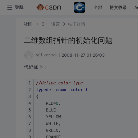
全部
博文收录
A
导航
社区
C++ 语言
帖子详情
二维数组指针的初始化问题
2008-11-27 01:26:03
self_control
代码如下：
//define color type
typedef
enum
_color_t
{
	RED=
0
,
	BLUE,
	YELLOW,
	WHITE,
	GREEN,
	ORANGE