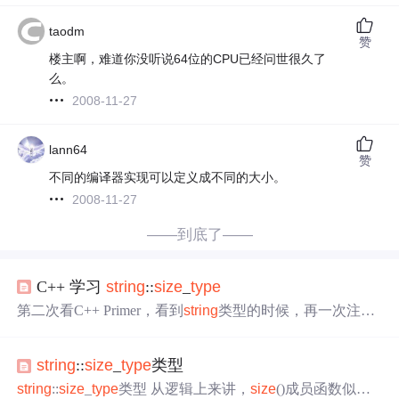
taodm
赞
楼主啊，难道你没听说64位的CPU已经问世很久了
么。
2008-11-27
lann64
赞
不同的编译器实现可以定义成不同的大小。
2008-11-27
——到底了——
C++ 学习
string
::
size
_
type
第二次看C++ Primer，看到
string
类型的时候，再一次注意
到了
string
::
size
_
type
; 自己最早编写C++的时候，因为刚看
过书，所以还比较注意，不把
size
_
type
和int混用，但是慢
string
::
size
_
type
类型
慢的，看过不少人编写的程序都是直接将
size
_
type
和int混
用，这其实不好。比如下面的代码：
string
str("zhoajdsofjal
string
::
size
_
type
类型 从逻辑上来讲，
size
()成员函数似乎