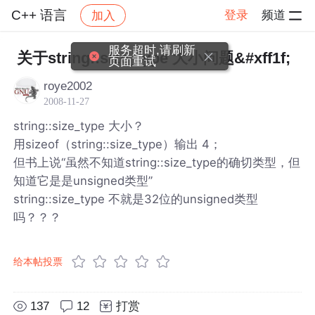
C++ 语言
登录
频道
加入
帖子详情
社区
C++ 语言
服务超时,请刷新
关于string::size_type 大小问题&#xff1f;
页面重试
roye2002
2008-11-27
string::size_type 大小？
用sizeof（string::size_type）输出 4；
但书上说“虽然不知道string::size_type的确切类型，但
知道它是是unsigned类型”
string::size_type 不就是32位的unsigned类型
吗？？？
给本帖投票
137
12
打赏