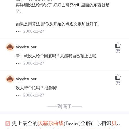
再详细没法给你说了 好好去研究gdi+里面的东西就是
了。
如果是用算法 那你从开始的点逐次累加就好了。
2008-11-27
skyybsuper
赞
晕，就没人给个回复吗？只能我自己顶上去啦
2008-11-27
skyybsuper
赞
没人帮个忙吗？很急啊!
2008-11-27
——到底了——
史上最全的
贝塞尔曲线
(Bezier)全解(一):初识
贝塞尔曲线