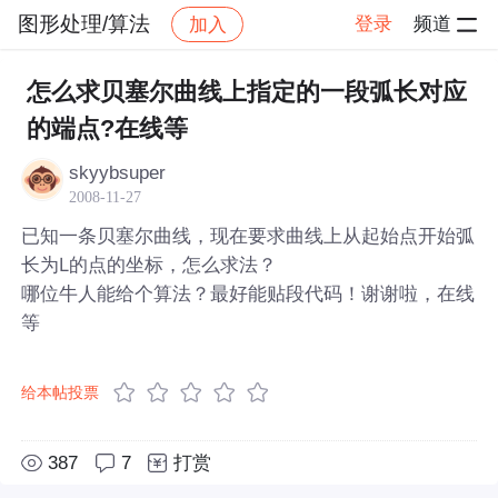
图形处理/算法
登录
频道
加入
帖子详情
社区
图形处理/算法
怎么求贝塞尔曲线上指定的一段弧长对应
的端点?在线等
skyybsuper
2008-11-27
已知一条贝塞尔曲线，现在要求曲线上从起始点开始弧
长为L的点的坐标，怎么求法？
哪位牛人能给个算法？最好能贴段代码！谢谢啦，在线
等
给本帖投票
387
7
打赏