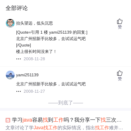
全部评论
抬头望远，低头沉思
赞
[Quote=引用 1 楼 yami251139 的回复:]
北京广州招新手比较多，去试试运气吧
[/Quote]
楼上很长时间没来了！
2008-11-28
yami251139
赞
北京广州招新手比较多，去试试运气吧
2008-11-27
——到底了——
学习
java
容易
找
到
工作
吗？我分享一下
找
三次
工作
文章讨论了学
Java
找
工作
的实际情况，指出
找
工作
难并不