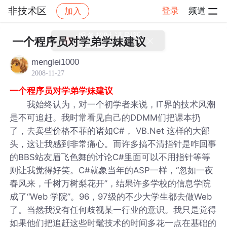
非技术区
登录
频道
加入
帖子详情
社区
非技术区
一个程序员对学弟学妹建议
menglei1000
2008-11-27
一个程序员对学弟学妹建议
我始终认为，对一个初学者来说，IT界的技术风潮
是不可追赶。我时常看见自己的DDMM们把课本扔
了，去卖些价格不菲的诸如C#， VB.Net 这样的大部
头，这让我感到非常痛心。而许多搞不清指针是咋回事
的BBS站友眉飞色舞的讨论C#里面可以不用指针等等
则让我觉得好笑。C#就象当年的ASP一样，“忽如一夜
春风来，千树万树梨花开”，结果许多学校的信息学院
成了“Web 学院”。96，97级的不少大学生都去做Web
了。当然我没有任何歧视某一行业的意识。我只是觉得
如果他们把追赶这些时髦技术的时间多花一点在基础的