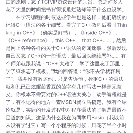
由的原则，忘了TCP/IP协议设计的宗旨。总之许多人
花了大量的时间把书背得滚瓜烂熟却等于什么也没学。
在学习编程的时候这些学生也是这样，他们确切的
记得C++语法的各个细节。看完了C++教程后看《Thin
king in C++》（确实是好书），《Inside C++》，
《C++ reference》，this C++， that C++……，然后
是网上各种各样的关于C++语法的奇闻逸事，然后发现
自己又忘了C++的一些语法，最后回头继续恶补…。有
个师弟就跟我说：“C++ 太难了，学了这里忘了那里，
学了继承忘了模板。”我的回答道：“你不去学就容易
了”。我并没有教坏他，只是告诉他，死抠C++的语法
就和孔已己炫耀茴香豆的茴字有几种写法一样毫无意
义。你根本不需要对的C++语法太关心，动手编程就是
了，有不记得的地方一查MSDN就立马搞定。我有个结
论就是，实际的开发过程中对程序语法的了解是最微不
足道的知识。这是为什么我在为同学用Basic（我以前
从没有学过它）写一个小程序的时候，只花了半个小时
看了看语法，然后再用半个小时完成了程序，而一个小