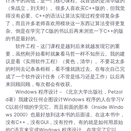
计水平的高低，是一门核心课程。我首选的是清华版的
（朱战立，刘天时）。很多人喜欢买C++版的，但我觉
得没有必要。C++的语法让算法实现过程变得复杂多
了，而且许多老师喜欢用模块这一东西让算法变得更复
杂。倒是在学完了C版的书以后再来浏览一下C++的版
的书是最好的。
软件工程－这门课程是越到后来就越发现它的重
要，虽然刚开始看时就象看马哲一样不知所云。我的建
议是看《实用软件工程》（黄色，清华）。不要花太多
的时间去记条条框框，看不懂就跳过去。在每次自己完
成了一个软件设计任务（不管是练习还是工作）以后再
来回顾回顾，每次都会有收获。
Windows 程序设计－《北京大学出版社，Petzol
d著》我建议任何企图设计Windows 程序的人在学习V
C以前仔细的学完它。而且前面的那本《Inside Windo
ws 2000》也最好放到这本书的后面读。在这本书中，
没有C++，没有GUI，没有控件。有的就是如何用原始
的C语言来完成Windows 程序设计。在学完了它以