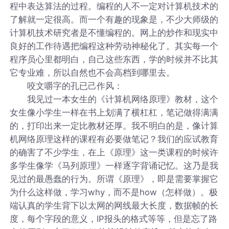
程中表达算法的过程。编程的人不一定对计算机技术的
了解就一定很高。而一个有趣的现象是，不少大师级的
计算机技术研究者是不懂编程的。网上的炒作和现实中
良好的工作待遇把编程这种劳动神秘化了。其实每一个
程序员心里都明白，自己这些东西，学的时候并不比其
它专业难，所以自然也不会高档到哪里去。
咬文嚼字的孔已己作风：
我见过一本女生的《计算机网络原理》教材，这个
女生像小学生一样在书上划满了横杠杠，笔记做得满满
的，打印出来一定比教材还厚。我不明白的是，像计算
机网络原理这样的课程有必要做笔记？我们的应试教育
的确害了不少学生，在上《原理》这一类课程的时候许
多学生像学《马列原理》一样逐字背诵记忆。这乃是我
见过的最愚蠢的行为。所谓《原理》，即是需要掌握它
为什么这样做，学习why，而不是how（怎样做）。极
端认真的学生背下以太网的网线最大长度，数据帧的长
度，每个字段的意义，IP报头的格式等等，但是忘了路