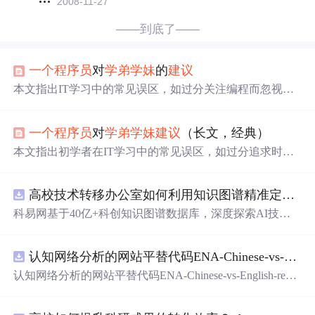
2008-11-27
——到底了——
一个
程序员
对
学弟
学妹
的
建议
本文指出IT学习中的常见误区，如过分关注编程而忽视基
础知识，盲目追求最新技术等。
建议
初学者重视英语、计
算机体系结构、操作系统原理等基础课程的学习，并推荐
一个
程序员
对
学弟
学妹
建议
（长文，经典）
了相关书籍。
本文指出初学者在IT学习中的常见误区，如过分追求时髦
技术而忽视基础学习，并提出合理的学习路径
建议
，强调
掌握计算机原理的重要性。
高校技术转移办公室如何利用知识图谱精准定位产业需求与技术适配点？.docx
科易网基于40亿+科创知识图谱数据库，深度探索AI技术
在技术转移、成果转化、技术经纪、知识产权、产业创
新、科技招商等垂直领域的多样化应用场景，研究科技创
认知网络分析的网站平替代码ENA-Chinese-vs-English-reproducible.zip
新领域的AI+数智化解决方案，推动科技创新与产业创新
智能化发展。
认知网络分析的网站平替代码ENA-Chinese-vs-English-repro
ducible.zip