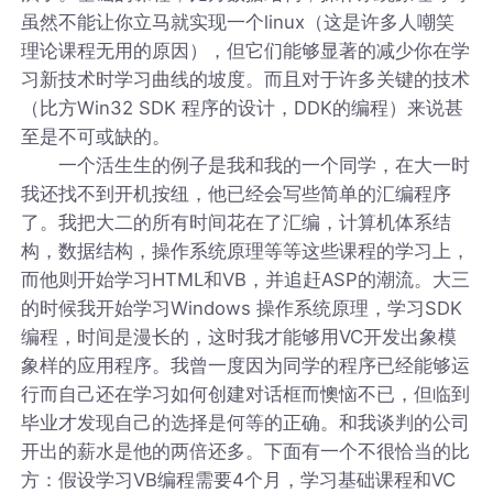
虽然不能让你立马就实现一个linux（这是许多人嘲笑
理论课程无用的原因），但它们能够显著的减少你在学
习新技术时学习曲线的坡度。而且对于许多关键的技术
（比方Win32 SDK 程序的设计，DDK的编程）来说甚
至是不可或缺的。
一个活生生的例子是我和我的一个同学，在大一时
我还找不到开机按纽，他已经会写些简单的汇编程序
了。我把大二的所有时间花在了汇编，计算机体系结
构，数据结构，操作系统原理等等这些课程的学习上，
而他则开始学习HTML和VB，并追赶ASP的潮流。大三
的时候我开始学习Windows 操作系统原理，学习SDK
编程，时间是漫长的，这时我才能够用VC开发出象模
象样的应用程序。我曾一度因为同学的程序已经能够运
行而自己还在学习如何创建对话框而懊恼不已，但临到
毕业才发现自己的选择是何等的正确。和我谈判的公司
开出的薪水是他的两倍还多。下面有一个不很恰当的比
方：假设学习VB编程需要4个月，学习基础课程和VC