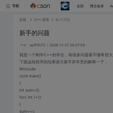
全部
博文收录
A
导航
社区
C++ 语言
帖子详情
新手的问题
2008-11-27 09:27:59
qq4836255
我是一个刚学C++的学生，有很多问题看不懂希望
下面这段程序的结果请大家不辞辛苦的解释一下：
#include
void main()
{
int sum=0;
for( int i=1;i
{
sum+=i;