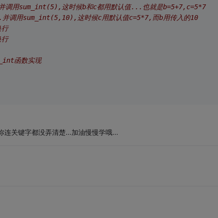
.并调用sum_int(5),这时候b和c都用默认值...也就是b=5+7,c=5*7
..并调用sum_int(5,10),这时候c用默认值c=5*7,而b用传入的10
换行
换行
m_int函数实现
来你连关键字都没弄清楚...加油慢慢学哦...