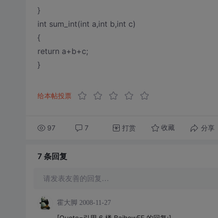
}
int sum_int(int a,int b,int c)
{
return a+b+c;
}
给本帖投票
97
7
打赏
分享
收藏
7 条
回复
请发表友善的回复…
霍大脚
2008-11-27
[Quote=引用 6 楼 BaihowFF 的回复:]