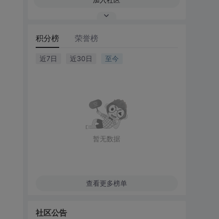
积分榜
荣誉榜
近7日
近30日
至今
暂无数据
查看更多榜单
社区公告