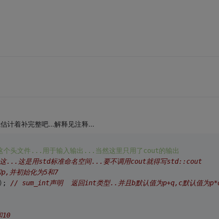
估计着补完整吧...解释见注释...
tream这个头文件...用于输入输出...当然这里只用了cout的输出
...这是用std标准命名空间...要不调用cout就得写std::cout
和p,并初始化为5和7
)
; 
// sum_int声明  返回int类型..并且b默认值为p+q,c默认值为p*
10