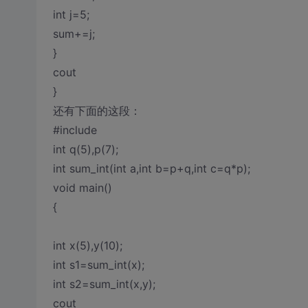
int j=5;
sum+=j;
}
cout
}
还有下面的这段：
#include
int q(5),p(7);
int sum_int(int a,int b=p+q,int c=q*p);
void main()
{
int x(5),y(10);
int s1=sum_int(x);
int s2=sum_int(x,y);
cout