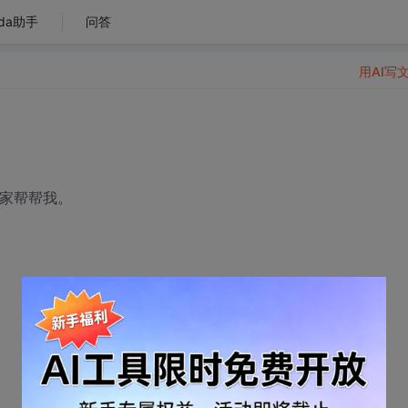
da助手
问答
用AI写
大家帮帮我。