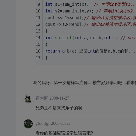
int
 s1=sum_int(x);  
// 声明int类型s1.
int
 s2=sum_int(x,y); 
// 声明int类型s2
cout
 <<s1<<
endl
;
// 输出s1并清空缓冲区,
cout
 <<s2<<
endl
;
// 输出s2并清空缓冲区,
} 
int
sum_int
(
int
 a,
int
 b,
int
 c)
// su
{ 
return
 a+b+c; 返回
int
的值是a,b,c的和...
} 
我的妈呀...第一次这样写注释....楼主好好学习吧...看
霍大脚
2008-11-27
兄弟是不是来找乐子的啊
gfdthfgf
2008-11-27
看你的基础应该没学过语言吧?