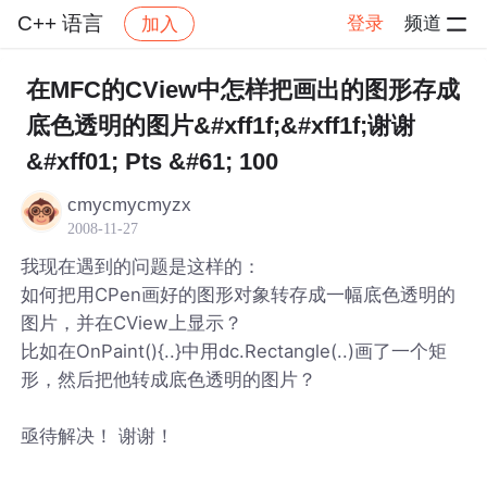
C++ 语言
登录
频道
加入
帖子详情
社区
C++ 语言
在MFC的CView中怎样把画出的图形存成
底色透明的图片&#xff1f;&#xff1f;谢谢
&#xff01; Pts &#61; 100
cmycmycmyzx
2008-11-27
我现在遇到的问题是这样的：
如何把用CPen画好的图形对象转存成一幅底色透明的
图片，并在CView上显示？
比如在OnPaint(){..}中用dc.Rectangle(..)画了一个矩
形，然后把他转成底色透明的图片？
亟待解决！ 谢谢！