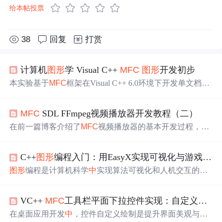
给本帖投票
38
回复
打赏
计算机
图形
学 Visual C++
MFC
图形
开发初步
本实验基于
MFC
框架在Visual C++ 6.0环境下开发单文档绘
图程序，实现
图形
文字显示功能。通过MoveTo、LineTo、
Rectangle等函数绘制行政
中
心（点）、道路河流（线）、
MFC
SDL FFmpeg视频播放器开发教程（二）
建筑湖泊（面）等地理要素，并创新性地采用Polygon函数
绘制阔叶树叶片投影图，通过坐标平移实现居
中
显示。实
在前一篇博客介绍了
MFC
视频播放器的基本开发过程，本
验涵盖了从项目创建到
图形
绘制的完整流程，包括画笔/画
篇继续。
MFC
SDL FFmpeg视频播放器开发教程（一） 视
刷设置、文本标注等技术要点，为后续计算机
图形
学的学
频seek功能的实现 如果不熟悉
MFC
开发，可能会比较难理
习与开发奠定基础。
C++
图形
编程入门：用EasyX实现可视化与游戏开发
解，在界面上我用的是slider control，使用方法类似于Qt,
当拖动进度条时，Qt的处理是响应相应的信号，
MFC
则是
图形
编程是计算机科学
中
实现算法可视化和人机交互的重
相应相应的消息，如果不会用类向导添加消息处理函数，
要领域，其核心原理在于将抽象数据通过
图形
接口转化为
则直接用代码吧 添加slider水平拖动消息响应函数 先在xxx
屏幕上的像素信息。在C++生态
中
，初学者常面临OpenG
dlg里面添加声明： afx_msg void OnHScroll(UINT nSBCode,
VC++
MFC
工具栏平面下拉控件实现：自定义绘制与消息处理详解
L、DirectX等底层API的高门槛问题。EasyX作为一款轻量
级
图形
库，通过封装Windows GDI接口，将设备上下文、
在桌面应用开发
中
，控件自定义绘制是提升界面美观与交