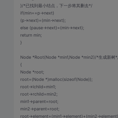
}/*已找到最小结点，下一步将其删去*/
if(min==p->next)
(p->next)=(min->next);
else (pause->next)=(min->next);
return min;
}
Node *Root(Node *min1,Node *min2)/*生成新树*
{
Node *root;
root=(Node *)malloc(sizeof(Node));
root->lchild=min1;
root->rchild=min2;
min1->parent=root;
min2->parent=root;
root->element=(min1->element)+(min2->element)