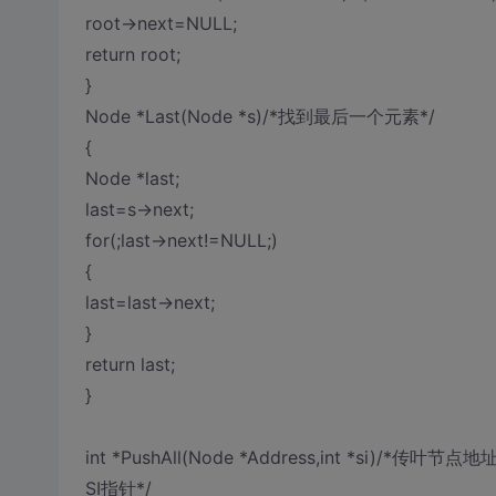
root->next=NULL;
return root;
}
Node *Last(Node *s)/*找到最后一个元素*/
{
Node *last;
last=s->next;
for(;last->next!=NULL;)
{
last=last->next;
}
return last;
}
int *PushAll(Node *Address,int 
SI指针*/