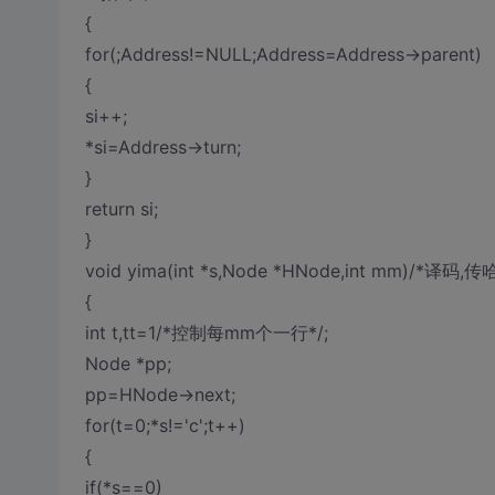
{
for(;Address!=NULL;Address=Address->parent)
{
si++;
*si=Address->turn;
}
return si;
}
void yima(int *s,Node *HNode,int 
{
int t,tt=1/*控制每mm个一行*/;
Node *pp;
pp=HNode->next;
for(t=0;*s!='c';t++)
{
if(*s==0)