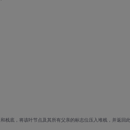
*si)/*传叶节点地址和栈底，将该叶节点及其所有父亲的标志位压入堆栈，并返回