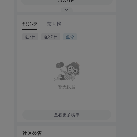
积分榜
荣誉榜
近7日
近30日
至今
暂无数据
查看更多榜单
社区公告