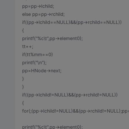
pp=pp->lchild;
else pp=pp->rchild;
if((pp->lchild==NULL)&&(pp->rchild==NULL))
{
printf("%c\t",pp->element0);
tt++;
if(tt%mm==0)
printf("\n");
pp=HNode->next;
}
}
if((pp->lchild!=NULL)&&(pp->rchild!=NULL))
{
for(;(pp->lchild!=NULL)&&(pp->rchild!=NULL);pp=
printf("%c\t",pp->element0);