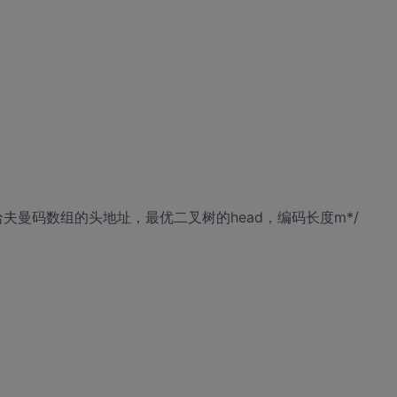
mm)/*译码,传哈夫曼码数组的头地址，最优二叉树的head，编码长度m*/