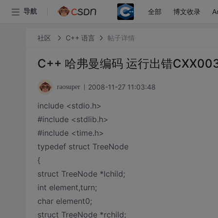
全部
博文收录
A
导航
社区
C++ 语言
帖子详情
C++ 哈弗曼编码 运行出错CXX0030: Err
2008-11-27 11:03:48
raosuper
include <stdio.h>
#include <stdlib.h>
#include <time.h>
typedef struct TreeNode
{
struct TreeNode *lchild;
int element,turn;
char element0;
struct TreeNode *rchild;