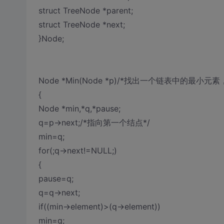
struct TreeNode *parent;
struct TreeNode *next;
}Node;
Node *Min(Node *p)/*找出一个链表中的最小
{
Node *min,*q,*pause;
q=p->next;/*指向第一个结点*/
min=q;
for(;q->next!=NULL;)
{
pause=q;
q=q->next;
if((min->element)>(q->element))
min=q;