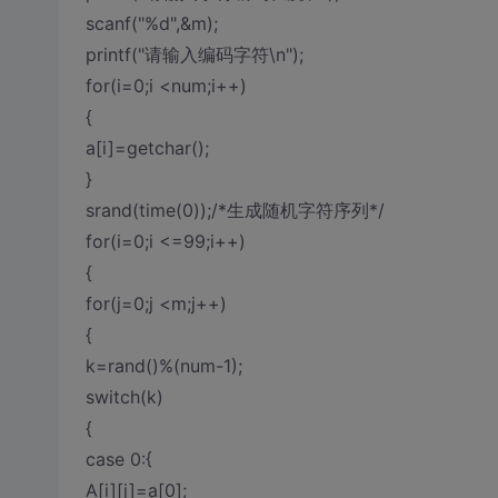
scanf("%d",&m);
printf("请输入编码字符\n");
for(i=0;i <num;i++)
{
a[i]=getchar();
}
srand(time(0));/*生成随机字符序列*/
for(i=0;i <=99;i++)
{
for(j=0;j <m;j++)
{
k=rand()%(num-1);
switch(k)
{
case 0:{
A[i][j]=a[0];