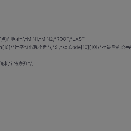
节点的地址*/,*MIN1,*MIN2,*ROOT,*LAST;
n[10]/*计字符出现个数*/,*SI,*sp,Code[10][10]/*存最后的哈
所有随机字符序列*/;