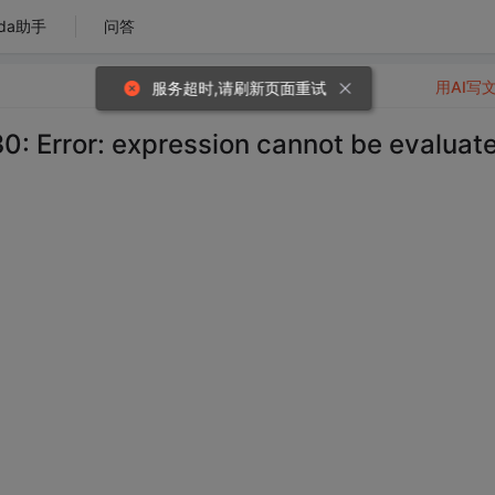
da助手
问答
用AI写
or: expression cannot be evaluat