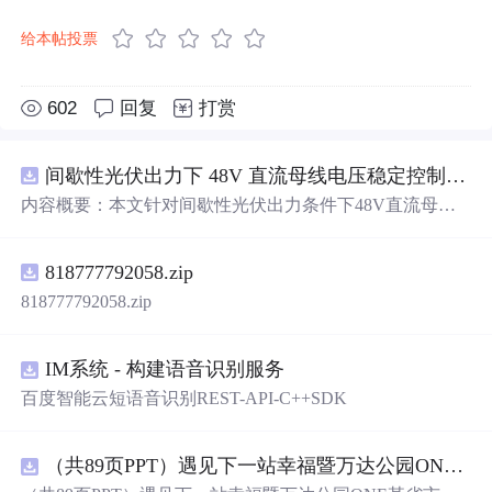
给本帖投票
602
回复
打赏
间歇性光伏出力下 48V 直流母线电压稳定控制及储能双向充放电闭环调控体系研究（Simulink仿真实现）
内容概要：本文针对间歇性光伏出力条件下48V直流母线
电压稳定控制及储能双向充放电闭环调控问题，提出一种
基于离网光伏直流微网系统的协同控制体系。通过构建包
818777792058.zip
含光伏阵列、Boost型DC-DC变换器、双向DC-DC变换器
与锂离子电池储能系统的完整拓扑结构，结合光伏最大功
818777792058.zip
率点跟踪（MPPT）技术和储能系统的双向功率调节能
力，实现对功率供需失衡的有效抑制。系统采用分层控制
架构，集成电压外环与电流内环双闭环控制策略，确保在
IM系统 - 构建语音识别服务
光照强度波动、负载突变等动态工况下维持母线电压稳
百度智能云短语音识别REST-API-C++SDK
定。在Simulink环境
中
搭建全系统仿真模型，验证了控制策
略在多种扰动场景下的有效性与鲁棒性，显著提升了微网
在无外部电网支撑下的自主运行能力和电能质量水平。; 适
（共89页PPT）遇见下一站幸福暨万达公园ONE某省市热气球生活艺术节活动策划方案.pptx
合人群：具备电力电子、自动控制与新能源系统基础知识