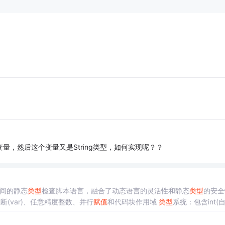
量，然后这个变量又是String类型，如何实现呢？？
之间的静态
类型
检查脚本语言，融合了动态语言的灵活性和静态
类型
的安全
断(var)、任意精度整数、并行
赋值
和代码块作用域
类型
系统：包含int(
 控制流：提供if/switch条件语句、多种for循环形式以及
类型
守卫功能
通过struct实现，包含