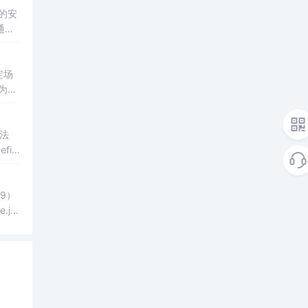
的安
通过F
制流程
定场
为恶
包括
漏洞
语法
fin
深入
9）
js
前端数