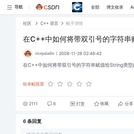
全部
博文收录
A
导航
社区
C++ 语言
帖子详情
在C++中如何将带双引号的字符串赋
2008-11-28 02:46:42
vicepaladin
在C++中如何将带双引号的字符串赋值给String类
给本帖投票
2111
6
打赏
分享
收藏
6 条
回复