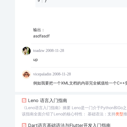
}
输出：
asdfasdf
toadzw
2008-11-28
up
vicepaladin
2008-11-28
例如我要把一个XML文档的内容完全赋值给一个C++变
Leno 语言入门指南
《Leno语言入门指南》摘要 Leno是一门介于Python和Go
该指南全面介绍了Leno的核心特性： 基础语法：支持
类型
推
理溢出)、float、
string
、bool等基础
类型
，以及泛型数组和字典
Dart语言基础语法与Flutter开发入门指南
数编程：支持高阶函数、匿名函数、闭包和默认参数 面向对象：