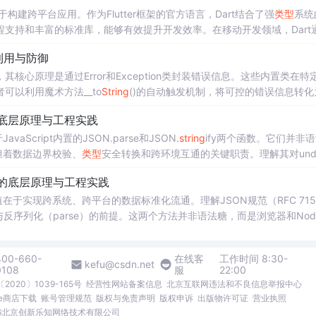
于构建跨平台应用。作为Flutter框架的官方语言，Dart结合了强
类型
系统
支持和丰富的标准库，能够有效提升开发效率。在移动开发领域，Dart
要快速迭代的项目。本文重点解析Dart的基础语法结构，包括变量声明、控
洞利用与防御
速掌握这门语言。
心原理是通过Error和Exception类封装错误信息。这些内置类在特
可以利用魔术方法__to
String
()的自动触发机制，将可控的错误信息转化
列化的底层机制，有助于开发者构建更安全的应用程序。常见的应用场景
交换的底层原理与工程实践
，可能引发代码注入或敏感信息泄露。本文聚焦于PHP内置类在反序列化
cript内置的JSON.parse和JSON.
string
ify两个函数。它们并非
担着数据边界校验、
类型
安全转换和跨环境互通的关键职责。理解其对unde
eb API通信、localStorage持久化及前后端协作稳定性的基础。本文
序列化的底层原理与工程实践
构建健壮、可维护的数据交互
于实现跨系统、跨平台的数据标准化流通。理解JSON规范（RFC 715
）与反序列化（parse）的前提。这两个方法并非语法糖，而是浏览器和Node.
构校验等关键职责。它们广泛应用于API通信、本地存储、配置管理、微
on应用等真实工程
中
构成数据流动的‘海关枢
400-660-
在线客
工作时间 8:30-
kefu@csdn.net
0108
服
22:00
2020〕1039-165号
经营性网站备案信息
北京互联网违法和不良信息举报中心
me商店下载
账号管理规范
版权与免责声明
版权申诉
出版物许可证
营业执照
026北京创新乐知网络技术有限公司