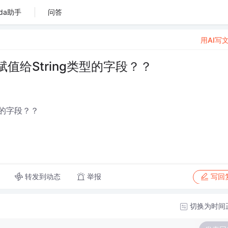
da助手
问答
用AI写
值给String类型的字段？？
型的字段？？
转发到动态
举报
写回
切换为时间