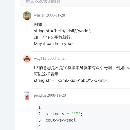
请发表友善的回复…
whsfer
2008-11-28
例如：
string str="hello\"jdslfj\"world";
加一个转义字符就行。
May it can help you~
wzg112
2008-11-28
LZ的意思是不是字符串本身就带有双引号啊，例如: <xml><
可以这样表示
string str = "<xml><id=\"abc\"></xml>"
pengxn
2008-11-28
string
 s = 
""
""
;
cout
<<s<<
endl
;