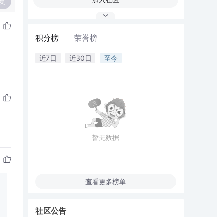
复
积分榜
荣誉榜
近7日
近30日
至今
暂无数据
查看更多榜单
社区公告