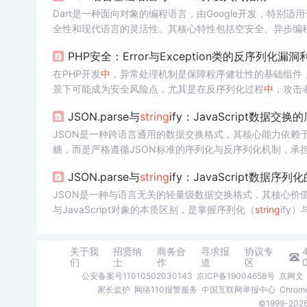
Dart是一种面向对象的编程语言，由Google开发，特别适用
全性和现代语言的灵活性。其核心特性包括空安全、异步编程
lutter框架实现了高性能的跨平台应用开发，尤其适合需
PHP安全：Error与Exception类的反序列化漏
和函数定义等核心概念，帮助Java/JavaScript开发者快
在PHP开发
中
，异常处理机制是保障程序健壮性的基础组件，其核
景下可能成为安全风险点，尤其是在反序列化过程
中
，攻击者
意代码执行的载体。从技术价值看，理解对象序列化与反序
JSON.parse与
string
ify：JavaScript数据
日志记录、错误信息展示和数据持久化等环节，若处理不当
JSON是一种跨语言通用的数据交换格式，其核心能力依赖于JavaS
糖，而是严格遵循JSON标准的序列化与反序列化机制，承
ed、Date、BigInt、循环引用等特殊
类型
的处理逻辑，是保障W
JSON.parse与
string
ify：JavaScript数据
解析其设计哲学、常见陷阱与生产级最佳实践，帮助开发者
JSON是一种与语言无关的轻量级数据交换格式，其核心价值在
与JavaScript对象的本质区别，是掌握序列化（
string
ify
深度优化的底层基础设施，承担着安全编码、
类型
过滤、结
据传递等场景，尤其在TVBox书源配置、前端调试、Electr
关于我
招贤纳
商务合
寻求报
协议专
们
士
作
道
区
公安备案号11010502030143
京ICP备19004658号
京网文〔
家长监护
网络110报警服务
中国互联网举报中心
Chro
©1999-2