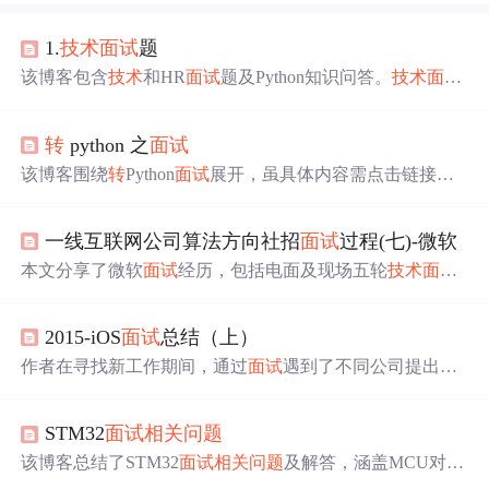
1.
技术
面试
题
该博客包含
技术
和HR
面试
题及Python知识问答。
技术
面试
涉及TCP与UDP区别、DHCP和DNS作用等；HR
面试
聚焦
与领导共事、自身优势等
问题
；Python问答涵盖动态类型
转
python 之
面试
特性、字符串
转
整数等内容，还包含
相关
选择题及代码编
写题。
该博客围绕
转
Python
面试
展开，虽具体内容需点击链接查
看，但可推测会涉及Python
面试
的要点、技巧、常见
问题
等信息
技术
领域中Python后端开发
面试
相关
的关键信息。
一线互联网公司算法方向社招
面试
过程(七)-微软
本文分享了微软
面试
经历，包括电面及现场五轮
技术
面试
流程，详细解析了涉及的数据结构题目，如合并多条有序
链表、集合的所有子集及二叉树
转
双向链表等
问题
，并提
2015-iOS
面试
总结（上）
供了LeetCode上的
相关
题目链接。
作者在寻找新工作期间，通过
面试
遇到了不同公司提出的
C++、C语言
问题
及内存管理等
技术
挑战，并对其进行了深
入思考和总结。文章详细记录了作者遇到的难题，如字母
STM32
面试
相关
问题
转
整形的方法、UITableViewCell复用原理、UIScrollView中
Inset和Offset的区别以及字典和数值的深度复制
问题
，并提
该博客总结了STM32
面试
相关
问题
及解答，涵盖MCU对
供了
相关
链接进行深入学习。
比、启动过程、GPIO、UART等多方面知识，还对比了uC