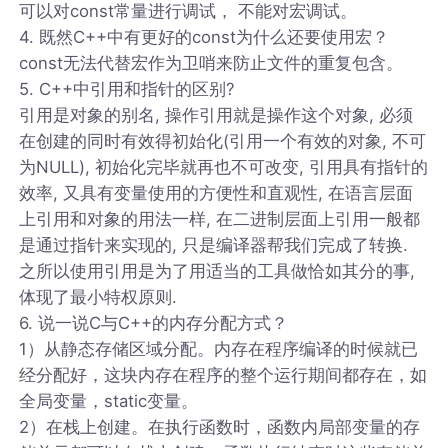
可以对const常量进行调试， 不能对宏调试。
4. 既然C++中有更好的const为什么还要使用宏？
const无法代替宏作为卫哨来防止文件的重复包含。
5. C++中引用和指针的区别?
引用是对象的别名, 操作引用就是操作这个对象, 必须
在创建的同时有效得初始化(引用一个有效的对象, 不可
为NULL), 初始化完毕就再也不可改变, 引用具有指针的
效率, 又具有变量使用的方便性和直观性, 在语言层面
上引用和对象的用法一样, 在二进制层面上引用一般都
是通过指针来实现的, 只是编译器帮我们完成了转换.
之所以使用引用是为了用适当的工具做恰如其分的事,
体现了最小特权原则.
6. 说一说C与C++的内存分配方式？
1）从静态存储区域分配。内存在程序编译的时候就已
经分配好，这块内存在程序的整个运行期间都存在，如
全局变量，static变量。
2）在栈上创建。在执行函数时，函数内局部变量的存