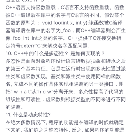
C++语言支持函数重载，C语言不支持函数重载。函数
被C++编译后在库中的名字与C语言的不同。假设某个
函数的原型为： void foo(int x, int y);该函数被C编译
器编译后在库中的名字为_foo，而C++编译器则会产生
像_foo_int_int之类的名字。C++提供了C连接交换指
定符号extern“C”来解决名字匹配问题。
10. C++中的什么是多态性？ 是如何实现的？
多态性是面向对象程序设计语言继数据抽象和继承之后
的第三个基本特征。它是在运行时出现的多态性通过派
生类和虚函数实现。基类和派生类中使用同样的函数
名, 完成不同的操作具体实现相隔离的另一类接口，即
把“ w h a t”从“h o w”分离开来。多态性提高了代码的
组织性和可读性，虚函数则根据类型的不同来进行不同
的隔离。
11. 什么是动态特性?
在绝大多数情况下, 程序的功能是在编译的时候就确定
下来的, 我们称之为静态特性. 反之, 如果程序的功能是