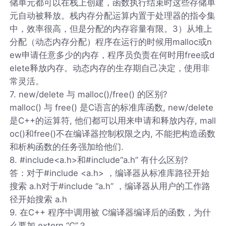
储单元都可以在栈上创建，函数执行结束时这些存储单
元自动被释放。栈内存分配运算内置于处理器的指令集
中，效率很高，但是分配的内存容量有限。3）从堆上
分配（动态内存分配）程序在运行的时候用malloc或n
ew申请任意多少的内存，程序员负责在何时用free或d
elete释放内存。动态内存的生存期自己决定，使用非
常灵活。
7. new/delete 与 malloc()/free() 的区别?
malloc() 与 free() 是C语言的标准库函数, new/delete
是C++的运算符, 他们都可以用来申请和释放内存, mall
oc()和free()不在编译器控制权限之内, 不能把构造函数
和析构函数的任务强加给他们.
8. #include<a.h>和#include“a.h” 有什么区别?
答：对于#include <a.h> ，编译器从标准库路径开始
搜索 a.h对于#include “a.h” ，编译器从用户的工作路
径开始搜索 a.h
9. 在C++ 程序中调用被 C编译器编译后的函数，为什
么要加 extern “C”？