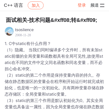
C++ 语言
登录
频道
加入
帖子详情
社区
C++ 语言
面试相关-技术问题&#xff08;转&#xff09;
tsoslience
2008-11-28
1. C中static有什么作用？
（1）隐藏。 当我们同时编译多个文件时，所有未加st
atic前缀的全局变量和函数都具有全局可见性,故使用st
atic在不同的文件中定义同名函数和同名变量，而不必
担心命名冲突。
（2）static的第二个作用是保持变量内容的持久。存
储在静态数据区的变量会在程序刚开始运行时就完成初
始化，也是唯一的一次初始化。共有两种变量存储在静
态存储区：全局变量和static变量。
（3）static的第三个作用是默认初始化为0。其实全局
变量也具备这一属性，因为全局变量也存储在静态数据