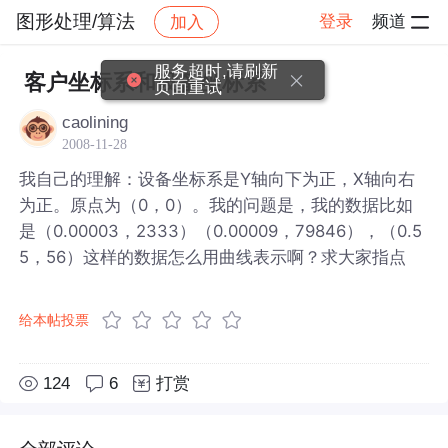
图形处理/算法
登录
频道
加入
帖子详情
社区
图形处理/算法
服务超时,请刷新
客户坐标系和设备坐标系
页面重试
caolining
2008-11-28
我自己的理解：设备坐标系是Y轴向下为正，X轴向右
为正。原点为（0，0）。我的问题是，我的数据比如
是（0.00003，2333）（0.00009，79846），（0.5
5，56）这样的数据怎么用曲线表示啊？求大家指点
给本帖投票
124
6
打赏