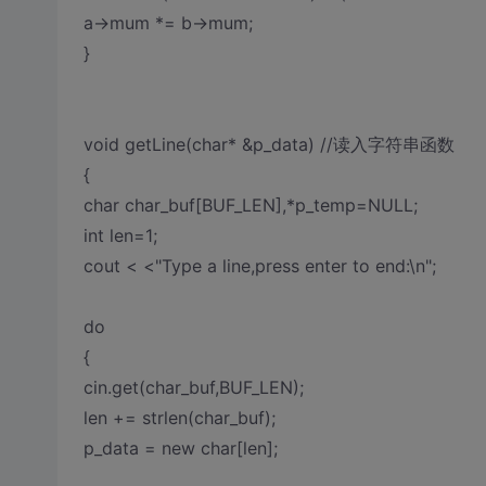
a->mum *= b->mum;
}
void getLine(char* &p_data) //读入字符串函数
{
char char_buf[BUF_LEN],*p_temp=NULL;
int len=1;
cout < <"Type a line,press enter to end:\n";
do
{
cin.get(char_buf,BUF_LEN);
len += strlen(char_buf);
p_data = new char[len];