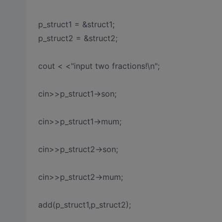
p_struct1 = &struct1;
p_struct2 = &struct2;
cout < <"input two fractions!\n";
cin>>p_struct1->son;
cin>>p_struct1->mum;
cin>>p_struct2->son;
cin>>p_struct2->mum;
add(p_struct1,p_struct2);