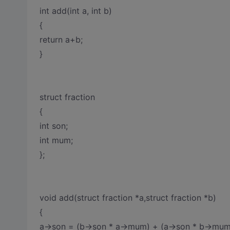
int add(int a, int b)
{
return a+b;
}
struct fraction
{
int son;
int mum;
};
void add(struct fraction *a,struct fraction *b)
{
a->son = (b->son * a->mum) + (a->son * b->mum