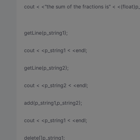
cout < <"the sum of the fractions is" < <(float)
getLine(p_string1);
cout < <p_string1 < <endl;
getLine(p_string2);
cout < <p_string2 < <endl;
add(p_string1,p_string2);
cout < <p_string1 < <endl;
delete[]p_string1;