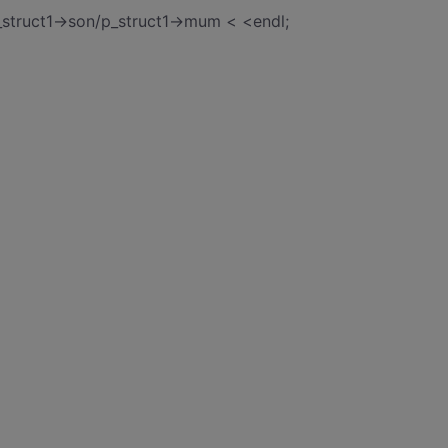
p_struct1->son/p_struct1->mum < <endl;