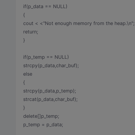
if(p_data == NULL)
{
cout < <"Not enough memory from the heap.\n";
return;
}
if(p_temp == NULL)
strcpy(p_data,char_buf);
else
{
strcpy(p_data,p_temp);
strcat(p_data,char_buf);
}
delete[]p_temp;
p_temp = p_data;