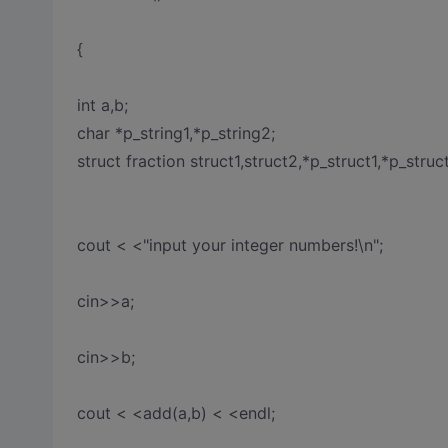
{
int a,b;
char *p_string1,*p_string2;
struct fraction struct1,struct2,*p_struct1,*p_struc
cout < <"input your integer numbers!\n";
cin>>a;
cin>>b;
cout < <add(a,b) < <endl;