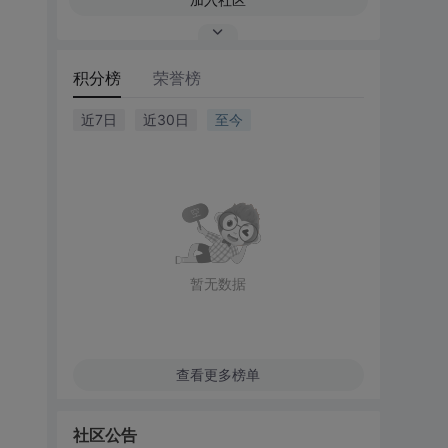
积分榜
荣誉榜
近7日
近30日
至今
暂无数据
查看更多榜单
社区公告