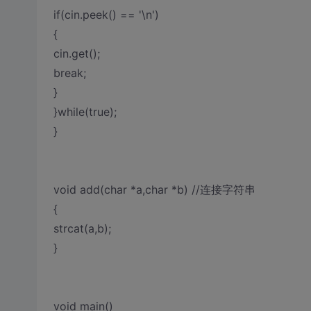
if(cin.peek() == '\n')
{
cin.get();
break;
}
}while(true);
}
void add(char *a,char *b) //连接字符串
{
strcat(a,b);
}
void main()