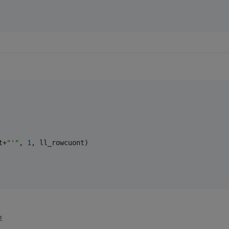
t+
"'"
, 
1
, ll_rowcuont)
来