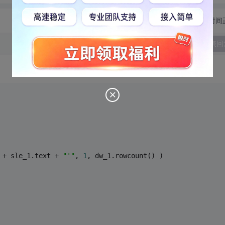
切换为时间
发表回
 + sle_1.text + 
"'"
, 
1
, dw_1.rowcount() )