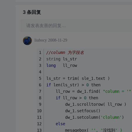
3 条
回复
请发表友善的回复…
liubocy
2008-11-29
//column 为字段名
string
 ls_str
long
   ll_row
ls_str = trim( sle_1.text )
if
 len(ls_str) > 
0
 then
    ll_row = dw_1.find( 
"column = '"
if
 ll_row > 
0
 then
        dw_1.scrolltorow( ll_row )
        dw_1.setfocus()
        dw_1.setcolumn(
'clolumn'
)
else
        mesagebox( 
'', '
没找到
' )