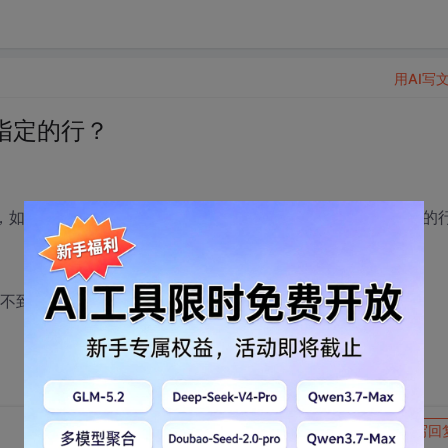
用AI写
指定的行？
如何让数据窗口中的光标scrollToRow滚动到这个数值所在的
就看不到了。
转发到动态
举报
写回