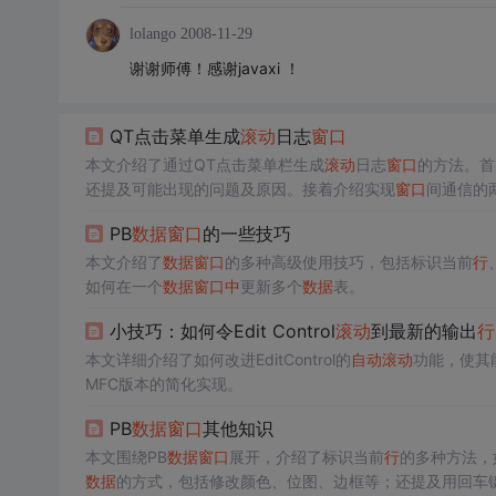
lolango
2008-11-29
谢谢师傅！感谢javaxi ！
QT点击菜单生成
滚动
日志
窗口
本文介绍了通过QT点击菜单栏生成
滚动
日志
窗口
的方法。首
还提及可能出现的问题及原因。接着介绍实现
窗口
间通信的
PB
数据
窗口
的一些技巧
本文介绍了
数据
窗口
的多种高级使用技巧，包括标识当前
行
如何在一个
数据
窗口
中
更新多个
数据
表。
小技巧：如何令Edit Control
滚动
到最新的输出
行
本文详细介绍了如何改进EditControl的
自动
滚动
功能，使其
MFC版本的简化实现。
PB
数据
窗口
其他知识
本文围绕PB
数据
窗口
展开，介绍了标识当前
行
的多种方法，如S
数据
的方式，包括修改颜色、位图、边框等；还提及用回车键