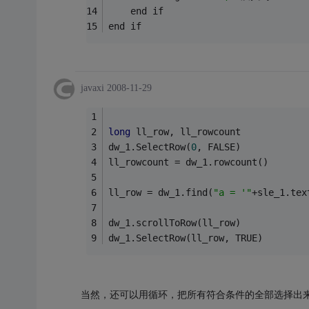
    end if
end if
javaxi
2008-11-29
long
 ll_row, ll_rowcount
dw_1.SelectRow(
0
, FALSE)
ll_rowcount = dw_1.rowcount()
ll_row = dw_1.find(
"a = '"
+sle_1.tex
dw_1.scrollToRow(ll_row)
dw_1.SelectRow(ll_row, TRUE)
当然，还可以用循环，把所有符合条件的全部选择出