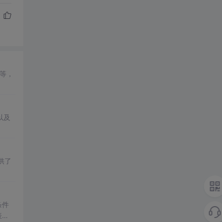
等，
以及
供了
条件
表