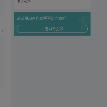
暂无公告
试试用AI创作助手写篇文章吧
+ 用AI写文章