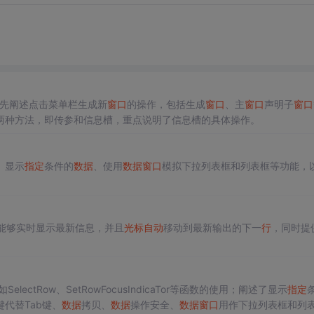
先阐述点击菜单栏生成新
窗口
的操作，包括生成
窗口
、主
窗口
声明子
窗口
两种方法，即传参和信息槽，重点说明了信息槽的具体操作。
、显示
指定
条件的
数据
、使用
数据
窗口
模拟下拉列表框和列表框等功能，
能够实时显示最新信息，并且
光标
自动
移动到最新输出的下一
行
，同时提
electRow、SetRowFocusIndicaTor等函数的使用；阐述了显示
指定
代替Tab键、
数据
拷贝、
数据
操作安全、
数据
窗口
用作下拉列表框和列