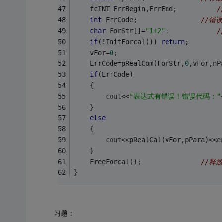
	fcINT ErrBegin,ErrEnd;			
int
 ErrCode;				
//错
char
 ForStr[]=
"1+2"
;			
if
(!InitForcal()) 
return
;		
	vFor=
0
;
	ErrCode=pRealCom(ForStr,
0
if
(ErrCode)
	{
cout
<<
"表达式有错误！错误代码："
	}
else
	{
cout
<<pRealCal(vFor,pPara)<<
e
	}
	FreeForcal();				
//释放
}
习题：