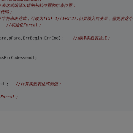
//表达式编译出错的初始位置和结束位置；
误代码；
//字符串表达式；可改为f(x)=1/(1+x^2),但要输入自变量，需更改这
	
//初始化Forcal；
,vFor,nPara,pPara,ErrBegin,ErrEnd);	
//编译实数表达式；
<<ErrCode<<
endl
;
ndl
;	
//计算实数表达式的值；
Forcal；