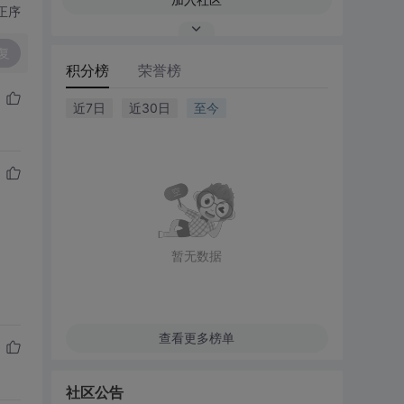
正序
复
积分榜
荣誉榜
近7日
近30日
至今
暂无数据
查看更多榜单
社区公告