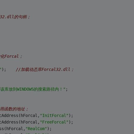
l32.dll的句柄；
化Forcal；
"
);	
//加载动态库Forcal32.dll；
请将该库放到WINDOWS的搜索路径内！"
;
所调用函数的地址；
cAddress(hForcal,
"InitForcal"
);
cAddress(hForcal,
"FreeForcal"
);
ss(hForcal,
"RealCom"
);