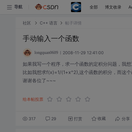
全部
博文收录
A
导航
社区
C++ 语言
帖子详情
手动输入一个函数
2008-11-29 12:41:00
longquan0609
如果我写一个程序，求一个函数的定积分问题，我想
比如我想求f(x)=1/(1+x^2),这个函数的积分
谢谢各位了~~~
给本帖投票
317
29
打赏
分享
收藏