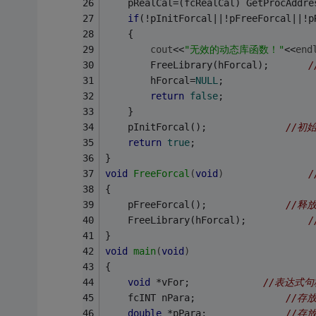
	pRealCal=(fcRealCal) GetProcAddre
if
(!pInitForcal||!pFreeForcal||!p
	{
cout
<<
"无效的动态库函数！"
<<
end
		FreeLibrary(hForcal);		
/
		hForcal=
NULL
;
return
false
;
	}
	pInitForcal();				
//初始
return
true
;
}
void
FreeForcal
(
void
)
/
{
	pFreeForcal();				
//释
	FreeLibrary(hForcal);			
}
void
main
(
void
)
{
void
 *vFor;				
//表达式句
	fcINT nPara;				
//存
double
 *pPara;				
//存