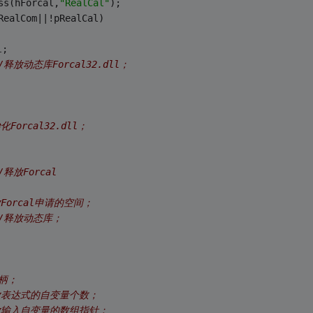
ss(hForcal,
"RealCal"
);
RealCom||!pRealCal)
l
;
/释放动态库Forcal32.dll；
化Forcal32.dll；
/释放Forcal
放Forcal申请的空间；
//释放动态库；
柄；
放表达式的自变量个数；
放输入自变量的数组指针；