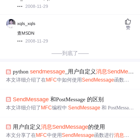
2008-11-29
xqls_xqls
赞
查MSDN
2008-11-29
——到底了——
python
sendmessage
_用户自定义
消息
SendMessage
本文详细介绍了在
MFC
中如何使用
SendMessage
函数
发
送
和接收用户自定义
消息
，包括整数、浮点数、字符串及
结构体的传递。通过四个示例详细展示了
SendMessage
在
SendMessage
和PostMessage 的区别
不同情况下的应用，并强调了
消息
处理的正确方式，以避
免内存
问题
。
本文详细介绍了
MFC
编程中
SendMessage
和 PostMessage
两个
消息
映射函数的使用及区别。
SendMessage
在
发送
消息
后会阻塞直到接收方处理完返回，而PostMessage 则立
用户自定义
消息
SendMessage
的使用
即返回，不会等待
消息
处理完成。理解这两个函数的工作
原理对于避免程序中的死锁和同步
问题
至关重要。
本文分享了在
MFC
中使用
SendMessage
函数进行
消息
传