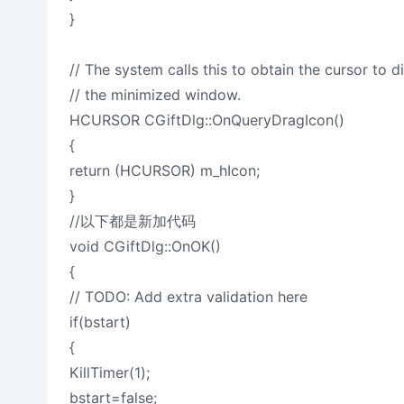
}
// The system calls this to obtain the cursor to d
// the minimized window.
HCURSOR CGiftDlg::OnQueryDragIcon()
{
return (HCURSOR) m_hIcon;
}
//以下都是新加代码
void CGiftDlg::OnOK()
{
// TODO: Add extra validation here
if(bstart)
{
KillTimer(1);
bstart=false;