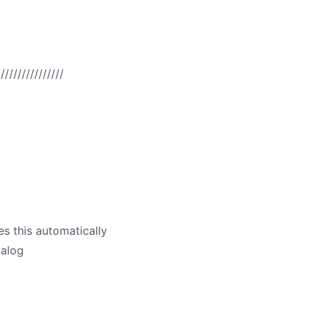
////////////////
es this automatically
ialog