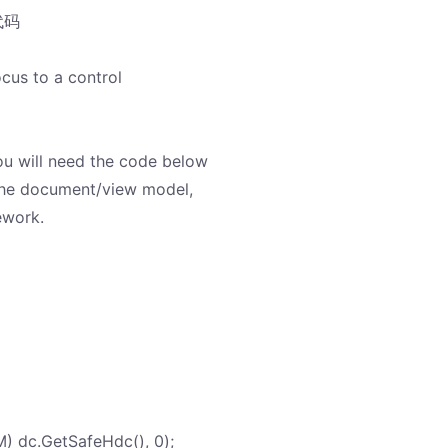
代码
ocus to a control
you will need the code below
 the document/view model,
ework.
dc.GetSafeHdc(), 0);