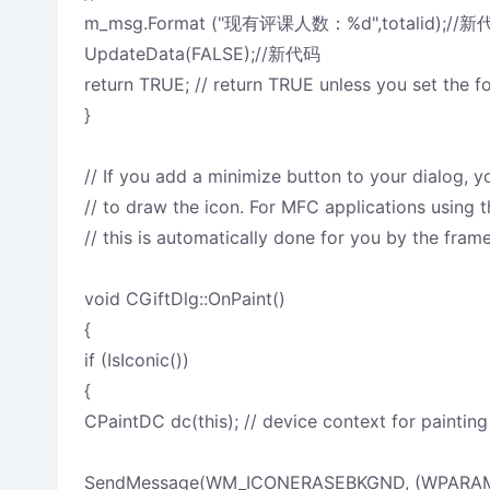
m_msg.Format ("现有评课人数：%d",totalid);//新
UpdateData(FALSE);//新代码
return TRUE; // return TRUE unless you set the f
}
// If you add a minimize button to your dialog, 
// to draw the icon. For MFC applications using
// this is automatically done for you by the fram
void CGiftDlg::OnPaint()
{
if (IsIconic())
{
CPaintDC dc(this); // device context for painting
SendMessage(WM_ICONERASEBKGND, (WPARAM) 