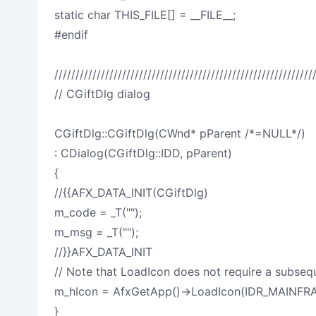
static char THIS_FILE[] = __FILE__;
#endif
/////////////////////////////////////////////////////////////
// CGiftDlg dialog
CGiftDlg::CGiftDlg(CWnd* pParent /*=NULL*/)
: CDialog(CGiftDlg::IDD, pParent)
{
//{
{AFX_DATA_INIT(CGiftDlg)
m_code = _T("");
m_msg = _T("");
//}}AFX_DATA_INIT
// Note that LoadIcon does not require a subseq
m_hIcon = AfxGetApp()->LoadIcon(IDR_MAINFR
}