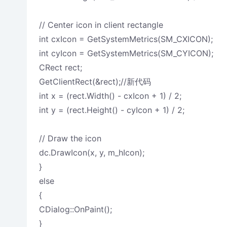
// Center icon in client rectangle
int cxIcon = GetSystemMetrics(SM_CXICON);
int cyIcon = GetSystemMetrics(SM_CYICON);
CRect rect;
GetClientRect(&rect);//新代码
int x = (rect.Width() - cxIcon + 1) / 2;
int y = (rect.Height() - cyIcon + 1) / 2;
// Draw the icon
dc.DrawIcon(x, y, m_hIcon);
}
else
{
CDialog::OnPaint();
}