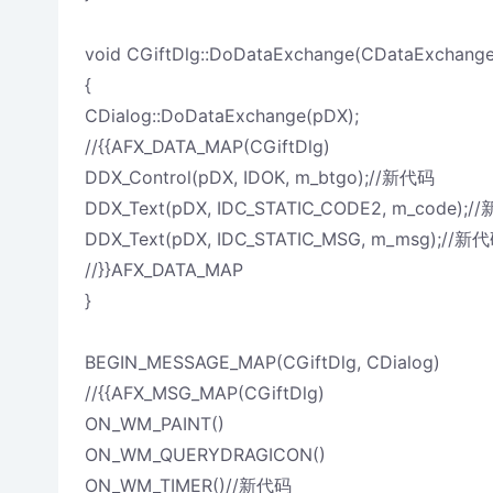
void CGiftDlg::DoDataExchange(CDataExchang
{
CDialog::DoDataExchange(pDX);
//{
{AFX_DATA_MAP(CGiftDlg)
DDX_Control(pDX, IDOK, m_btgo);//新代码
DDX_Text(pDX, IDC_STATIC_CODE2, m_code);
DDX_Text(pDX, IDC_STATIC_MSG, m_msg);//新
//}}AFX_DATA_MAP
}
BEGIN_MESSAGE_MAP(CGiftDlg, CDialog)
//{
{AFX_MSG_MAP(CGiftDlg)
ON_WM_PAINT()
ON_WM_QUERYDRAGICON()
ON_WM_TIMER()//新代码