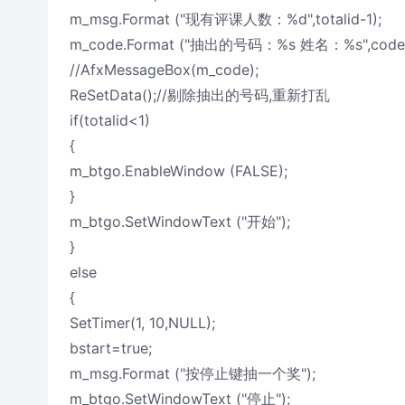
m_msg.Format ("现有评课人数：%d",totalid-1);
m_code.Format ("抽出的号码：%s 姓名：%s",code[data
//AfxMessageBox(m_code);
ReSetData();//剔除抽出的号码,重新打乱
if(totalid<1)
{
m_btgo.EnableWindow (FALSE);
}
m_btgo.SetWindowText ("开始");
}
else
{
SetTimer(1, 10,NULL);
bstart=true;
m_msg.Format ("按停止键抽一个奖");
m_btgo.SetWindowText ("停止");