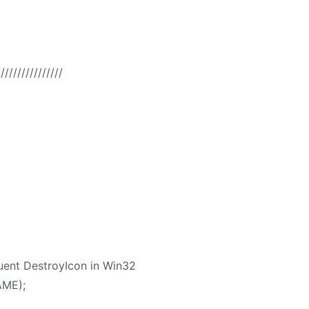
////////////////
uent DestroyIcon in Win32
AME);