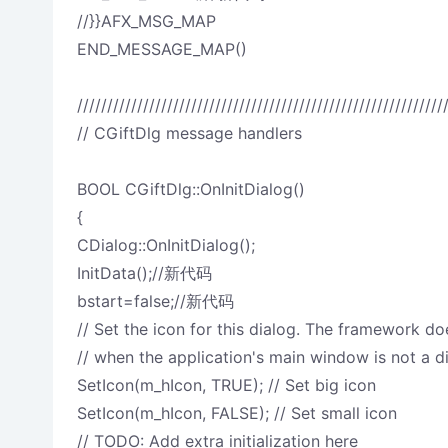
//}}AFX_MSG_MAP
END_MESSAGE_MAP()
/////////////////////////////////////////////////////////////
// CGiftDlg message handlers
BOOL CGiftDlg::OnInitDialog()
{
CDialog::OnInitDialog();
InitData();//新代码
bstart=false;//新代码
// Set the icon for this dialog. The framework do
// when the application's main window is not a d
SetIcon(m_hIcon, TRUE); // Set big icon
SetIcon(m_hIcon, FALSE); // Set small icon
// TODO: Add extra initialization here