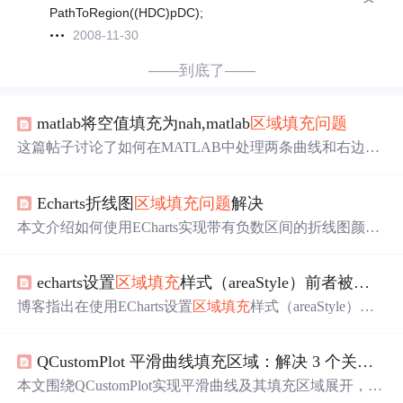
PathToRegion((HDC)pDC);
2008-11-30
——到底了——
matlab将空值填充为nah,matlab
区域填充
问题
这篇帖子讨论了如何在MATLAB中处理两条曲线和右边界
形成的封闭区域的填充
问题
，以及如何将数据中的空值填
充为'nah'。作者提供了两组具体的数据，并附带了一张示
Echarts折线图
区域填充
问题
解决
意图。
本文介绍如何使用ECharts实现带有负数区间的折线图颜色
填充效果。通过拆分数据并调整系列设置，使得两条折线
之间的颜色可以正确填充至Y轴下方，包括示例代码。
echarts设置
区域填充
样式（areaStyle）前者被后者样式覆盖
博客指出在使用ECharts设置
区域填充
样式（areaStyle）
时，存在前者被后者样式覆盖的
问题
，并推荐了可解决该
问题
的配置方法。
QCustomPlot 平滑曲线填充区域：解决 3 个关键
问
本文围绕QCustomPlot实现平滑曲线及其填充区域展开，重