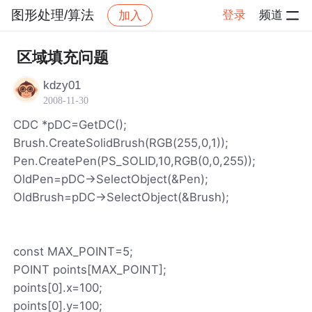
图形处理/算法
登录
频道
加入
帖子详情
社区
图形处理/算法
区域填充问题
kdzy01
2008-11-30
CDC *pDC=GetDC();
Brush.CreateSolidBrush(RGB(255,0,1));
Pen.CreatePen(PS_SOLID,10,RGB(0,0,255));
OldPen=pDC->SelectObject(&Pen);
OldBrush=pDC->SelectObject(&Brush);
const MAX_POINT=5;
POINT points[MAX_POINT];
points[0].x=100;
points[0].y=100;