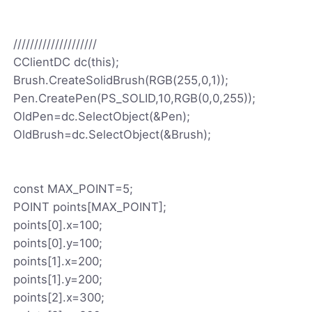
////////////////////
CClientDC dc(this);
Brush.CreateSolidBrush(RGB(255,0,1));
Pen.CreatePen(PS_SOLID,10,RGB(0,0,255));
OldPen=dc.SelectObject(&Pen);
OldBrush=dc.SelectObject(&Brush);
const MAX_POINT=5;
POINT points[MAX_POINT];
points[0].x=100;
points[0].y=100;
points[1].x=200;
points[1].y=200;
points[2].x=300;