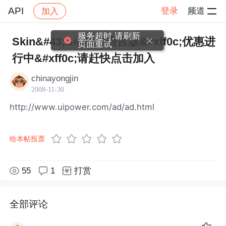
API
登录
频道
加入
帖子详情
社区
API
服务超时,请刷新
Skin&#43;&#43;多语言版&#xff0c;优惠进
页面重试
行中&#xff0c;请赶快点击加入
chinayongjin
2008-11-30
http://www.uipower.com/ad/ad.html
给本帖投票
55
1
打赏
全部评论