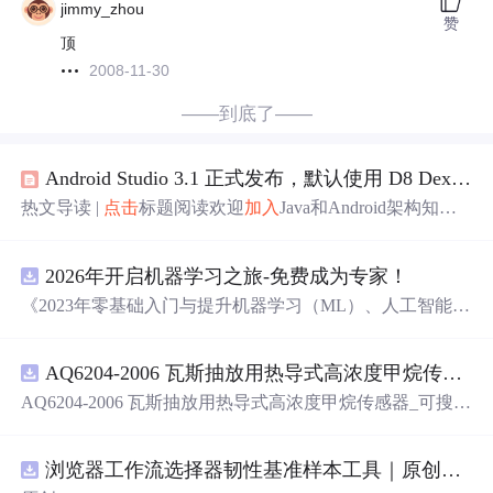
jimmy_zhou
赞
顶
2008-11-30
——到底了——
Android Studio 3.1 正式发布，默认使用 D8 Dex 编译器
热文导读 |
点击
标题阅读欢迎
加入
Java和Android架构知识
星球浅谈Android发展趋势分析程序员如何进阶成为大神？
来源：oschinahttps://www.oschina.net/news/94625/android-stu
2026年开启机器学习之旅-免费成为专家！
dio-3-1-releasedAndroid Studio 3.1 稳定版已发布，重点围绕
产品质量和应用开发效率
进行
改进。下载地址（官网下载
《2023年零基础入门与提升机器学习（ML）、人工智能
链接尚未上传新版，已安
（AI）的全指南，涵盖最新动态与前沿技术！》
AQ6204-2006 瓦斯抽放用热导式高浓度甲烷传感器-可搜索.pdf
AQ6204-2006 瓦斯抽放用热导式高浓度甲烷传感器_可搜
索.pdf
浏览器工作流选择器韧性基准样本工具｜原创源码+测试+离线报告