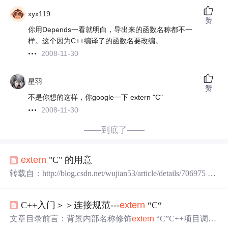
xyx119
赞
你用Depends一看就明白，导出来的函数名称都不一
样。这个因为C++编译了的函数名要改编。
2008-11-30
星羽
赞
不是你想的这样，你google一下 extern "C"
2008-11-30
——到底了——
extern
"C" 的用意
转载自：http://blog.csdn.net/wujian53/article/details/706975 前
些天，编程序是用到了很久以前写的C程序，想把里面的
函数利用起来，连接发现出现了找不到具体函数的错误：
C++入门＞＞连接规范---
extern
“C“
以下是假设旧的C程序库 C的头文件 /*-----------c.h-------------
-*/ #ifndef _C_H_ #define _C_H_
extern
i
文章目录前言：背景内部名称修饰
extern
“C”C++项目调用