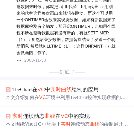
数据a，b，c。然后全部在屏幕上画出来，当有新的一
批数据来时候，你就把 a用b代替，b用c代替，c用刚
来的代替这样每次画出来就想在跳动。而这个可以用
一个ONTIMER函数来实现换数据，如果有新数据来了
数据库检测有个触发，那开启ONTIMER，比如用个线
程不断在监听我数据有没有新的，有就SETTIMER
（1）；那然后替换数据，数据替换结束了发送一个刷
新消息 然后就KILLTIME（1）；这样ONPAINT（）就
会做画图工作了。
2008-11-30
——到底了——
TeeChart在
VC
中
实时
曲线
绘制的应用
本文介绍如何在
VC
环境中利用TeeChart控件实现数据的
实
时
曲线
绘制，包括控件导入、属性设置及数据库连接等方
面的内容。
实时
连续动态
曲线
在
VC
中的实现
本文围绕Visual C++环境下
实时
连续动态
曲线
的绘制展开，
重点提出基于事件驱动的
实时
更新机制，并系统优化
曲线