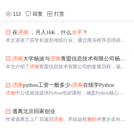
112
回复
打赏
在
济南
，月入16K，什么
水平
？
本文讲述了苏学长放弃传统行业，通过黑马程序员培训转
行为互联网程序员，他在
济南
找到工作并逐渐晋升的故
事，强调了技能积累和自我成长的重要性。,
济南
大学杨波与
济南
青盟信息技术有限公司杨华伟
本文介绍了
济南
青盟信息技术有限公司的发展历程，涵盖
其从2013年创立以来的重要时间节点及核心团队变化。公
司初期依托
济南
大学学术资源，后经历多轮法人与股东变
济南
python工资一般多少-
济南
在线学Python
更，最终实现合规运营。文章还提及杨波教授及其学生在
公司发展中的作用，并强调青盟专注于网络技术与信息化
济南
中公优就业提供Python培训课程，涵盖Python核心编
服务。
程、全栈开发、网络爬虫、人工智能等内容。采用面授+实
战模式，助力学员实现高质量就业。
逃离北京回家创业
作者逃离北上广后返回
济南
，开始远程
兼职
并逐步走向自
由职业道路。在
兼职
之余，作者利用空余时间思考并着手
自己的创业项目。