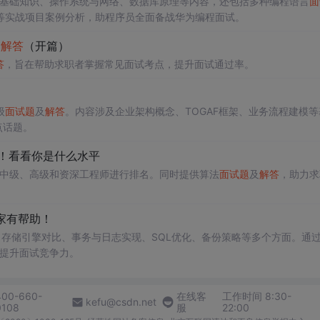
基础知识、操作系统与网络、数据库原理等内容，还包括多种编程语言
面
等实战项目案例分析，助程序员全面备战华为编程面试。
、
解答
（开篇）
答
，旨在帮助求职者掌握常见面试考点，提升面试通过率。
级
面试题
及
解答
。内容涉及企业架构概念、TOGAF框架、业务流程建模等
点话题。
排名！看看你是什么水平
中级、高级和资深工程师进行排名。同时提供算法
面试题
及
解答
，助力求
家有帮助！
存储引擎对比、事务与日志实现、SQL优化、备份策略等多个方面。通
，提升面试竞争力。
400-660-
在线客
工作时间 8:30-
kefu@csdn.net
0108
服
22:00