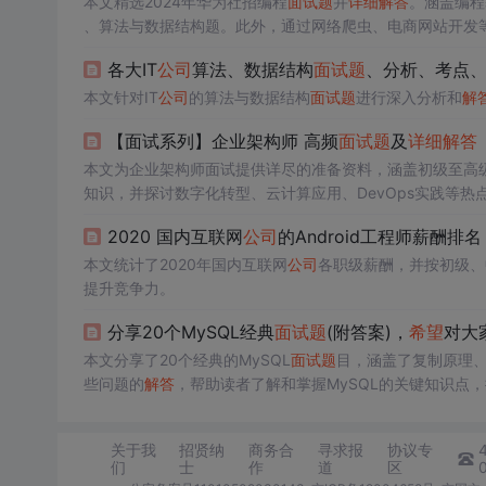
本文精选2024年华为社招编程
面试题
并
详细
解答
。涵盖编程
、算法与数据结构题。此外，通过网络爬虫、电商网站开发
各大IT
公司
算法、数据结构
面试题
、分析、考点
本文针对IT
公司
的算法与数据结构
面试题
进行深入分析和
解
【面试系列】企业架构师 高频
面试题
及
详细
解答
本文为企业架构师面试提供详尽的准备资料，涵盖初级至高
知识，并探讨数字化转型、云计算应用、DevOps实践等热
2020 国内互联网
公司
的Android工程师薪酬
本文统计了2020年国内互联网
公司
各职级薪酬，并按初级、
提升竞争力。
分享20个MySQL经典
面试题
(附答案)，
希望
对大
本文分享了20个经典的MySQL
面试题
目，涵盖了复制原理、
些问题的
解答
，帮助读者了解和掌握MySQL的关键知识点
关于我
招贤纳
商务合
寻求报
协议专
们
士
作
道
区