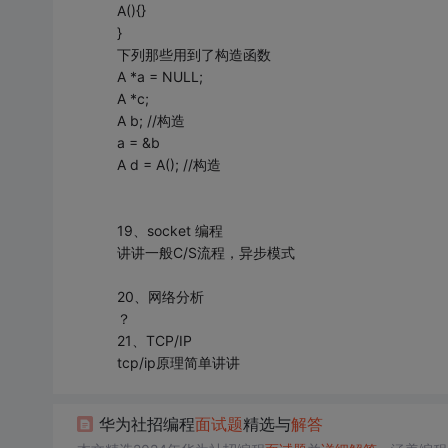
A(){}
}
下列那些用到了构造函数
A *a = NULL;
A *c;
A b; //构造
a = &b
A d = A(); //构造
19、socket 编程
讲讲一般C/S流程，异步模式
20、网络分析
？
21、TCP/IP
tcp/ip原理简单讲讲
华为社招编程
面试题
精选与
解答