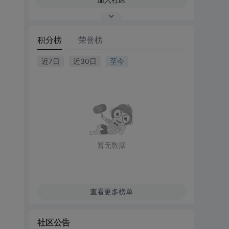
积分榜
荣誉榜
近7日
近30日
至今
暂无数据
查看更多榜单
社区公告