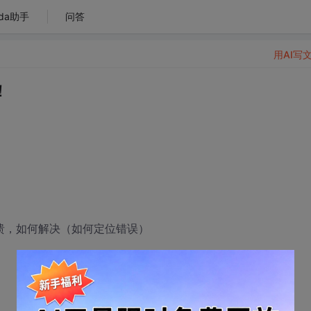
da助手
问答
用AI写
！
运行崩溃，如何解决（如何定位错误）