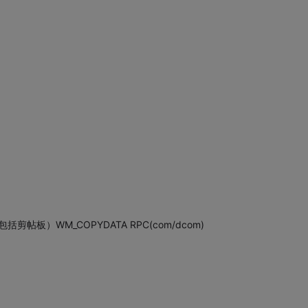
帖板）WM_COPYDATA RPC(com/dcom)