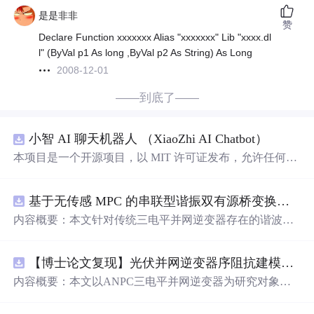
是是非非
赞
Declare Function xxxxxxx Alias "xxxxxxx" Lib "xxxx.dl
l" (ByVal p1 As long ,ByVal p2 As String) As Long
2008-12-01
——到底了——
小智 AI 聊天机器人 （XiaoZhi AI Chatbot）
本项目是一个开源项目，以 MIT 许可证发布，允许任何人
免费使用，并可以用于商业用途。 我们希望通过这个项
目，能够帮助更多人入门 AI 硬件开发，了解如何将当下飞
基于无传感 MPC 的串联型谐振双有源桥变换器动态性能优化（Simulink仿真实现）
速发展的大语言模型应用到实际的硬件设备
中
。无论你是
对 AI 感兴趣的学生，还是想要探索新技术的开发者，都可
内容概要：本文针对传统三电平并网逆变器存在的谐波含
以通过这个项目获得宝贵的学习经验。
量高、电网不平衡工况适应性差及动态响应滞后等问题，
提出了一种基于有源
中
点箝位（ANPC）三电平逆变器的
【博士论文复现】光伏并网逆变器序阻抗建模、扫频辨识与弱电网交互稳定性分析【阻抗建模、验证扫频法】（Matlab代码、Simulink仿真实现）
高性能并网控制策略。该策略融合了双极性倍频脉宽调制
（DPWMA）、正负序分离锁相技术和电网电压前馈控
内容概要：本文以ANPC三电平并网逆变器为研究对象，
制，构建了“精准同步-扰动补偿-优质调制”的一体化控制体
提出了一种融合双极性倍频脉宽调制（DPWMA）、正负
系。通过Simulink搭建仿真模型，在稳态对称、电网不平衡
序分离锁相与电网电压前馈控制的高性能并网控制策略。