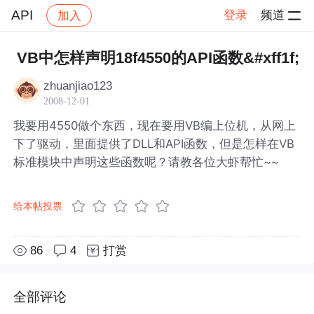
API
登录
频道
加入
帖子详情
社区
API
VB中怎样声明18f4550的API函数&#xff1f;
zhuanjiao123
2008-12-01
我要用4550做个东西，现在要用VB编上位机，从网上
下了驱动，里面提供了DLL和API函数，但是怎样在VB
标准模块中声明这些函数呢？请教各位大虾帮忙~~
给本帖投票
86
4
打赏
全部评论