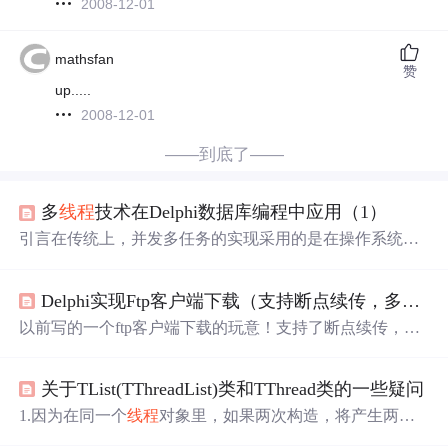
2008-12-01
mathsfan
赞
up.....
2008-12-01
——到底了——
多
线程
技术在Delphi数据库编程中应用（1）
引言在传统上，并发多任务的实现采用的是在操作系统级
运行多个
进
程，由操作系统按照一定的策略（优先级、循
环等），调度各个
进
程的执行，以最大限度的利用计算机
Delphi实现Ftp客户端下载（支持断点续传，多
线程
的各种资源。在这种实现方法中最基本的调度单位是操作
系统级上的
进
程。由于各个
进
程拥有自己独立的运行环境
以前写的一个ftp客户端下载的玩意！支持了断点续传，多
（寄存器和地址空间等）。
进
程与
进
程之间的耦合关系
线程
传输等（实际上并非是一个真正多
线程
的传输与下载
差，并发性粒度过于粗糙，并发实现也不太容易。所以，
模式，是一个伪多
线程
方式，仅仅是多开ftp端口，连接上
除非特殊需要，一般的应用设计都不采用这种技术。为了
关于TList(TThreadList)类和TThread类的一些疑问
之后从指定的数据段位置开始下载，所以要想真正意义上
克
实现一个多
线程
的模式还是需要在服务器端做相应的处理
1.因为在同一个
线程
对象里，如果两次构造，将产生两个
才能实现！）代码写的很简陋，仅仅提供了一个DownLoad
独立的
线程
，不但运行是独立的，而且使用
线程
的局部变