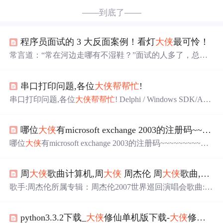
——到底了——
程序员面试的 3 大反面案例！看灯
大侠
最可怜！
常言道：“常在河边走哪有不湿鞋？”面试的人多了，总会
碰上几个另类的，所以我们从中选几位特别有代表性的，
专家们经常说反面教材也是很有教育意义的，对不对？希
串口打印问题,各位
大侠
帮帮忙
!
望本文多少能帮到在职场打拼的各位同学，同时也能为BO
SS找到更多适合的人才。 1.猫系小哥： 这位面谈的职位是
串口打印问题,各位
大侠
帮帮忙
! Delphi / Windows SDK/API
网络研发工程师，属于技术开发岗位，简历上写了有大型
http://www.delphi2007.net/DelphiAPI/html/delphi_2006112510
游戏开发经验并获得多个业内奖项。 约好了下午三点面
5716173.html 我想实现串口打印这样的功能,如果串口打印
试，结果中午一点半小哥就到了...
哪位
大侠
有microsoft exchange 2003的注册码~~~~~~~~~
机 不开,我就不发送打印命令, 谁帮忙给段代码例子 arrqi@1
63.com 谢谢 ...
哪位
大侠
有microsoft exchange 2003的注册码~~~~~~~~~
在
线
等,
急
用,感激不尽
周
大侠
歌曲计算机,周
大侠
周杰伦 周
大侠
歌曲,周
大
歌手:周杰伦所属专辑：周杰伦2007世界巡回演唱会歌曲:周
大侠
mp3周
大侠
周杰伦歌词歌词出处:5nd音乐网http://ww
w.5nd.com/ting/161003.html周杰伦 - 周
大侠
词/方文山 曲/周
python3.3.2下载_
大侠
修仙单机版下载-
大侠
修仙单机版安卓版下载v1.2
杰伦 演唱/周杰伦、杜国璋by:林潞平 QQ 404170961我一脚