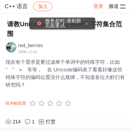
C++ 语言
登录
频道
加入
帖子详情
社区
C++ 语言
服务超时,请刷新
请教Unicode字符集中的特殊字符集合范
页面重试
围
red_berries
2008-12-01
现在有个需求是要过滤单个单词中的特殊字符，比如
“ ” × 等等， 在 Unicode编码表了看看好像这些
特殊字符的编码位置没什么规律，不知道各位大虾们有
研究吗？
给本帖投票
214
1
打赏