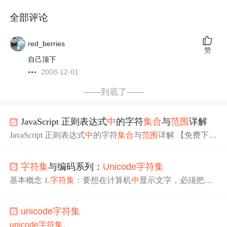
全部评论
red_berries
赞
自己顶下
2008-12-01
——到底了——
JavaScript 正则表达式
中
的字符
集合
与
范围
详解
JavaScript 正则表达式
中
的字符
集合
与
范围
详解 【免费下载
链接】zh.javascript.info 现代 JavaScript 教程（The Modern Ja
vaScript Tutorial），以最新的 ECMAScript 规范为基准，通
字符集
与编码系列：
Unicode
字符集
过简单但足够详细的内容，为你讲解从基础到高阶的 JavaS
cript...
基本概念 1.
字符集
：要想在计算机
中
显示文字，必须把文
字都收集起来放在一个表
中
，这个表叫
字符集
（Charse
t）。 2.码表：
字符集
中
的每个文字，都分配一个数字码，
unicode
字符集
这叫码表（Code chart）。比如
中
文 ‘霸’字，在码表
中
对应
的码是38712（十进制），或者9738（十六进制）。 3.编码
unicode
字符集
。