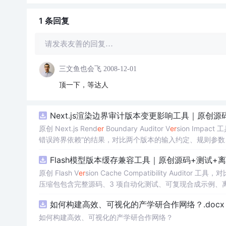
1 条
回复
请发表友善的回复…
三文鱼也会飞
2008-12-01
顶一下，等达人
Next.js渲染边界审计版本变更影响工具｜原创源
原创 Next.js Rend
er
Boundary Auditor V
er
sion Imp
错误跨界依赖”的结果，对比两个版本的输入约定、规则参数
试、可复现合成示例、离线 HTML/JSON/SVG 报告、1080
Flash模型版本缓存兼容工具｜原创源码+测试+
创与授权声明。运行时零第三方依赖，不包含热点产品或开源
原创 Flash V
er
sion Cache Compatibility Audit
压缩包包含完整源码、3 项自动化测试、可复现合成示例、离线 HT
说明、功能清单、MIT License 及原创与授权声明。
如何构建高效、可视化的产学研合作网络？.docx
产日志或其他受限素材。
如何构建高效、可视化的产学研合作网络？