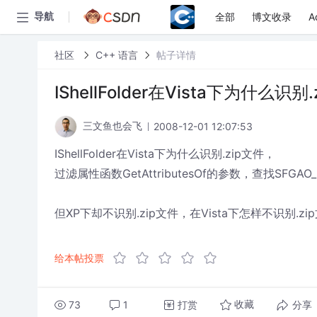
全部
博文收录
A
导航
社区
C++ 语言
帖子详情
IShellFolder在Vista下为什么识别
2008-12-01 12:07:53
三文鱼也会飞
IShellFolder在Vista下为什么识别.zip文件，
过滤属性函数GetAttributesOf的参数，查找SFGAO
但XP下却不识别.zip文件，在Vista下怎样不识别.zi
给本帖投票
73
1
打赏
分享
收藏