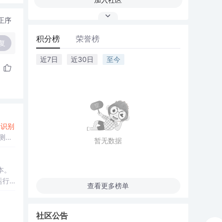
正序
积分榜
荣誉榜
复
近7日
近30日
至今
，
识别
测
暂无数据
及原
本。
运行
查看更多榜单
、生
社区公告