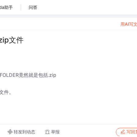
da助手
问答
用AI写
.zip文件
_FOLDER竟然就是包括.zip
p文件。
转发到动态
举报
写回