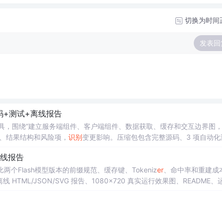
切换为时间
发表回
码+测试+离线报告
act 工具，围绕“建立服务端组件、客户端组件、数据获取、缓存和交互边界图
、结果结构和风险项，
识别
变更影响。压缩包包含完整源码、3 项自动化
×720 真实运行效果图、README、运行说明、功能清单、MIT License 
离线报告
项目源码、Logo、官方截图、论文、生产日志或其他受限素材。
or 工具，对比两个Flash模型版本的前缀规范、缓存键、Tokeniz
er
、命中率和重建成
ML/JSON/SVG 报告、1080×720 真实运行效果图、README、
运行时零第三方依赖，不包含热点产品或开源项目源码、Logo、官方截图、论文