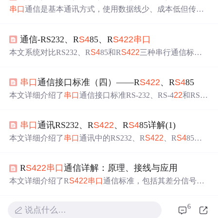
串口
通信是基本通讯方式，使用数据线少、成本低但传输
速度低。TTL、RS - 232、R
S4
22
、RS - 485是电平标准。
介绍了PL2303等芯片用于电平转换，对比了RS - 232与RS -
通信-RS232、R
S4
85、R
S4
22
串口
485在抗干扰性、传输距离等方面的性能，还比较了RS - 23
2、R
S4
22
与RS - 485的通讯特点。
本文系统对比RS232、R
S4
85和R
S4
22
三种串行通信标
准，涵盖电平规范、传输方式（单/半/全双工）、抗干扰机
制（差分传输、终端电阻、屏蔽接地）、典型优缺点及适
串口
通信接口标准（四）——R
S4
22
、R
S4
85
用场景。深入解析DB9针脚定义、USB转
串口
方案，并重
点剖析SP3232EEN/SP485EE等核心收发芯片的应用电路、
本文详细介绍了
串口
通信接口标准RS-232、RS-4
22
和RS-4
自收发电路设计、隔离方案及RS232转R
S4
85无源/有源转
85的电气特性和机械特性，以及它们在通信距离、速率和
换原理。结合STM32 USART硬件流控（RTS/CTS）、波特
节点数量上的差异。RS-4
22
是全双工、点对多点的，最多
率实测、
串口
故障排查（如仅发不收、COM占用）及远距
串口
通讯RS232、R
S4
22
、R
S4
85详解(1)
10个接收器，而RS-485支持半双工、多点双向通信，最多3
传输验证方法，提供完整嵌入式
串口
开发实战指南。
2个节点。这些标准常用于远距离、高速和抗干扰的通信场
本文详细介绍了
串口
通讯中的RS232、R
S4
22
、R
S4
85。R
景，且允许用户自定义高层通信协议。
S4
22
是全双工通信，支持点对多双向通信；R
S4
85采用平
衡发送和差分接收，抗干扰能力强，半双工传输。还阐述
R
S4
22
串口
通信详解：原理、接线与应用
了三者在通讯距离、连接设备个数、端口定义上的区别，
最后分享了嵌入式学习资料。
本文详细介绍了R
S4
22
串口
通信标准，包括其差分信号传
输、全双工通信、长距离高速传输等核心特点。同时，详
细阐述了R
S4
22
接口与引脚定义、接线方式、通信参数设
6
说点什么…
置，并与R
S4
85和RS232进行了对比。文章还提供了常见