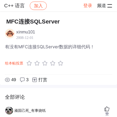
C++ 语言
登录
频道
加入
帖子详情
社区
C++ 语言
MFC连接SQLServer
xinmu101
2008-12-01
有没有MFC连接SQLServer数据的详细代码！
给本帖投票
49
3
打赏
全部评论
顽固己死_有事烧纸
赞