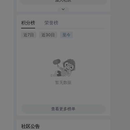
积分榜
荣誉榜
近7日
近30日
至今
暂无数据
查看更多榜单
社区公告