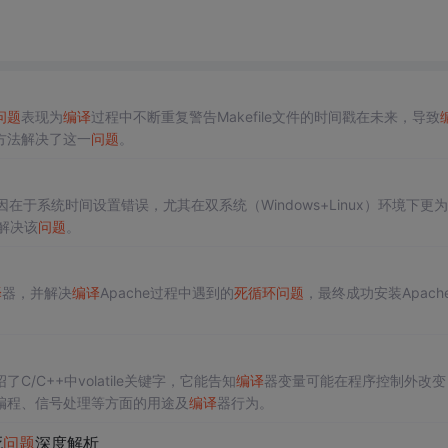
问题
表现为
编译
过程中不断重复警告Makefile文件的时间戳在未来，导致
方法解决了这一
问题
。
在于系统时间设置错误，尤其在双系统（Windows+Linux）环境下更
解决该
问题
。
译
器，并解决
编译
Apache过程中遇到的
死循环
问题
，最终成功安装Apach
C/C++中volatile关键字，它能告知
编译
器变量可能在程序控制外改变
编程、信号处理等方面的用途及
编译
器行为。
死
问题
深度解析