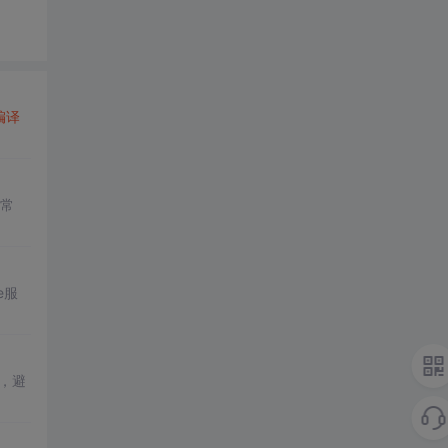
编译
为常
e服
，避