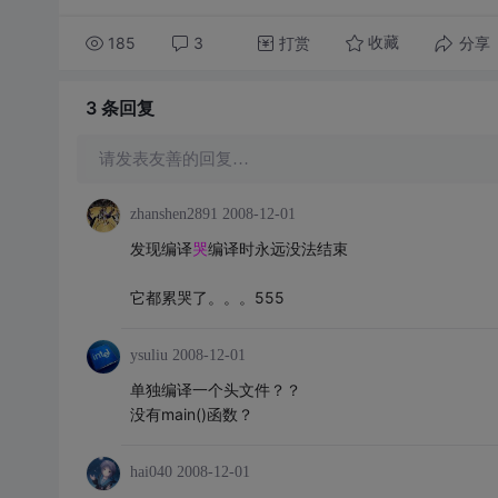
185
3
打赏
分享
收藏
3 条
回复
请发表友善的回复…
zhanshen2891
2008-12-01
发现编译
哭
编译时永远没法结束
它都累哭了。。。555
ysuliu
2008-12-01
单独编译一个头文件？？
没有main()函数？
hai040
2008-12-01