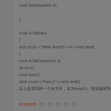
void SetValue(int x);
};
void A::Show()
{
std::cout<<"hello world"<<x<<std::endl;
}
void A::SetValue(int x)
{A::x=x;}
void func()
{std::cout<<"func()"<<std::endl;}
以上是我写的一个头文件，名为head.h。发现编译
给本帖投票