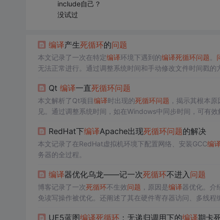
include自己？
没试过
编译
产生
死循环
的
问题
本文记录了一次在特定
编译
环境下遇到的
编译
死循环
问题
。
无法正常进行。通过调整系统时间和手动修改文件时间戳的
Qt
编译
一直
死循环
问题
本文解析了Qt项目
编译
时出现的
死循环
问题
，揭示其根本原因
见。通过调整系统时间，如在Windows中同步时间，可有效
RedHat下
编译
Apache出现
死循环
问题
的解决
本文记录了在RedHat虚拟机环境下配置网络、安装GCC
编
务器的全过程。
编译
器优化乌龙——记一次
死循环
不进入
问题
博客记录了一次
死循环
不生效
问题
，原因是
编译
器优化。介绍了
免读写操作被优化。还阐述了其在硬件寄存器访问、多线程
UE5蓝图
编译
死循环
：无递归调用下的
编译
期卡