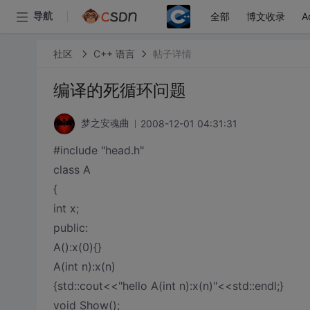
全部
博文收录
A
导航
社区
C++ 语言
帖子详情
编译的死循环问题
2008-12-01 04:31:31
梦之安魂曲
#include "head.h"
class A
{
int x;
public:
A():x(0){}
A(int n):x(n)
{std::cout<<"hello A(int n):x(n)"<<std::endl;}
void Show();