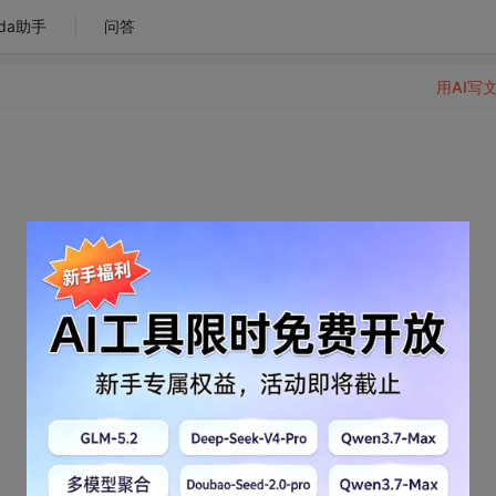
da助手
问答
用AI写