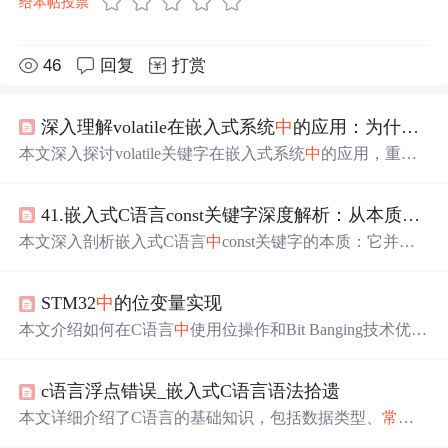
给本帖投票
46
回复
打赏
深入理解volatile在嵌入式系统
中
的应用：为什么你的寄存器
本文深入探讨volatile关键字在嵌入式系统
中
的应用，重点
分析其在寄存器
访问
、
中
断处理和多任务环境下的必要
性。解释了编译器优化带来的内存
访问
问题，阐明volatile
41.嵌入式C语言const关键字深度解析：从本质到工程实践
如何保障内存可见性和
访问
顺序，并指出其与原子性、同
步机制的区别与配合使用原则。
本文深入剖析嵌入式C语言
中
const关键字的本质：它并非
锁定内存地址，而是约束代码对数据的
访问
权限。结合ST
M32 GPIO寄存器结构体、
IDR
只读特性、volatile对比及强
STM32
中
的位变量实现
制类型转换的未定义行为，阐明const在硬件寄存器
访问
、
常量
保护和函数参数
中
的工程应用，强调其在提升代码稳
本文介绍如何在C语言
中
使用位操作和Bit Banging技术优化
定性与可维护性
中
的关键作用。
内存使用及提高
访问
速度。通过实例展示了如何将多个bit
型变量合并到一个字节
中
，并利用Bit Banging快速
访问
特
c语言浮点错误_嵌入式C语言语法拾遗
定位，适用于定时
中
断等场景。
本文详细介绍了C语言的基础知识，包括数据类型、
常量
格式、结构体、指针操作、预处理指令、宏定义、函数指