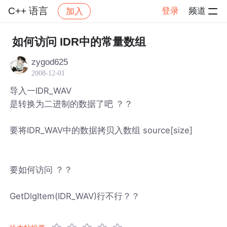
C++ 语言
登录
频道
加入
帖子详情
社区
C++ 语言
如何访问 IDR中的常量数组
zygod625
2008-12-01
导入一IDR_WAV
是转换为二进制的数据了吧 ？？
要将IDR_WAV中的数据拷贝入数组 source[size]
要如何访问 ？？
GetDlgItem(IDR_WAV)行不行？？