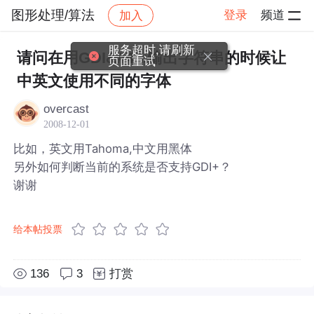
图形处理/算法
登录
频道
加入
帖子详情
社区
图形处理/算法
服务超时,请刷新
请问在用GDI&#43;输出字符串的时候让
页面重试
中英文使用不同的字体
overcast
2008-12-01
比如，英文用Tahoma,中文用黑体
另外如何判断当前的系统是否支持GDI+？
谢谢
给本帖投票
136
3
打赏