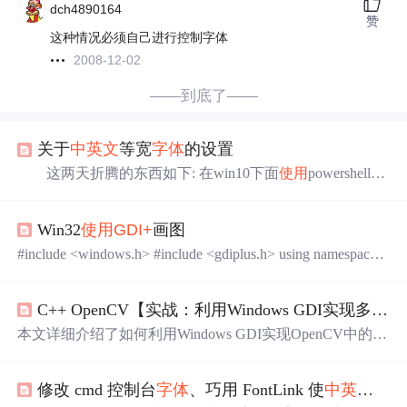
dch4890164
赞
这种情况必须自己进行控制字体
2008-12-02
——到底了——
关于
中英文
等宽
字体
的设置
这两天折腾的东西如下: 在win10下面
使用
powershell时,
发现无法进行utf-8输出, 最后发现可以通过如下方法搞定:
控制面板->区域->管理->更改系统区域设置…-> Beta版:
使
Win32
使用
GDI+
画图
用
Unicode UTF-8提供全球语言支持(U) 该方法目前可
完美解决, 不需要其他的额外配置. 如果有些较老的软件显
#include <windows.h> #include <gdiplus.h> using namespace
示不正常时, 可以下载 localemulator 软件, 然后用它来启动
Gdiplus; #pragma comment(lib, "gdiplus.lib") VOID OnPaint(H
就行了. 不过, 新问题又随之而来了(也有可能一直都存
DC hdc) { Graphics graphics(hdc); Pen pen(Color(255...
在, 但不是那么严重罢了),
C++ OpenCV【实战：利用Windows GDI实现多
字体
本文详细介绍了如何利用Windows GDI实现OpenCV中的多
字体
中文渲染，解决了原生putText函数无法显示中文的问
题。通过GDI的高效渲染和丰富控制参数，开发者可以轻
修改 cmd 控制台
字体
、巧用 FontLink 使
中英文
独立
松实现多种中文
字体
的精确控制，提升图像处理效率。