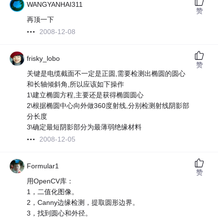
WANGYANHAI311
赞
再顶一下
2008-12-08
frisky_lobo
赞
关键是电缆截面不一定是正圆,需要检测出椭圆的圆心
和长轴倾斜角,所以应该如下操作
1\建立椭圆方程,主要还是获得椭圆圆心
2\根据椭圆中心向外做360度射线,分别检测射线阴影部
分长度
3\确定最短阴影部分为最薄弱绝缘材料
2008-12-05
Formular1
赞
用OpenCV库：
1，二值化图像。
2，Canny边缘检测，提取圆形边界。
3，找到圆心和外径。