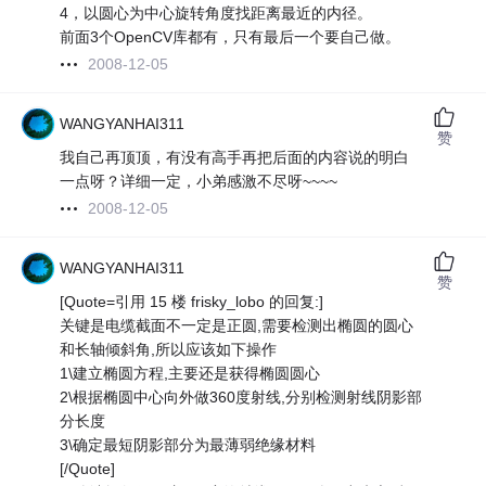
4，以圆心为中心旋转角度找距离最近的内径。
前面3个OpenCV库都有，只有最后一个要自己做。
2008-12-05
WANGYANHAI311
赞
我自己再顶顶，有没有高手再把后面的内容说的明白
一点呀？详细一定，小弟感激不尽呀~~~~
2008-12-05
WANGYANHAI311
赞
[Quote=引用 15 楼 frisky_lobo 的回复:]
关键是电缆截面不一定是正圆,需要检测出椭圆的圆心
和长轴倾斜角,所以应该如下操作
1\建立椭圆方程,主要还是获得椭圆圆心
2\根据椭圆中心向外做360度射线,分别检测射线阴影部
分长度
3\确定最短阴影部分为最薄弱绝缘材料
[/Quote]