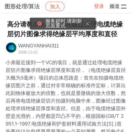
图形处理/算法
登录
频道
加入
帖子详情
社区
图形处理/算法
服务超时,请刷新
高分请教&#xff1a;如何通过处理电缆绝缘
页面重试
层切片图像求得绝缘层平均厚度和直径
WANGYANHAI311
2008-12-02
小弟最近接到一个VC的项目，就是通过处理电缆绝缘
层切片图像求得绝缘层厚度和直径，（电缆绝缘层直径
大概为5毫米）项目的总体思路是：首先在拍摄电缆绝
缘层图片之前，通过对非常精确的标准件定标，计算出
此刻物体被放大的倍数，也就是显微镜的放大倍数，然
后再将电缆绝缘层切片拍摄到电脑中来，图像经过图像
处理求得绝缘层厚度和直径。但是，由于电缆绝缘层外
壁是光滑的，内壁都是凹凸不平的，根据国标(GB/T 2
951.1-1997.电缆绝缘和护套材料通用试验方法[S].)首
先要估计出电缆厚度最薄的一点开始测量，然后每个6