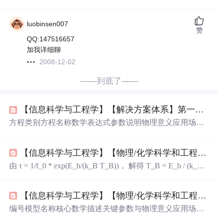
luobinsen007
赞
QQ:147516657
加我详细聊
2008-12-02
——到底了——
【信息科学与工程学】【解决方案体系】第一篇 黑灯工厂解决方案03
方程类别方程名称数学表达式参数说明物理意义应用场景
晶体结构与对称性​布拉维格子平移矢量T=ua1​+va2​+wa3​a1​,a
2​,a3​: 基矢; u,v,w: 整数晶体周期性平移对称性晶格定义, 倒
【信息科学与工程学】【物理/化学科学和工程技术】知识体系081 磁学02
格子计算晶面间距(立方晶系)dhkl​=h2+k2+l2​a​a: 晶格常数; (h
kl): 晶面指数相邻平行晶面间的距离X射线衍射, 晶向计算
由 τ = 1/f_0 * exp(E_b/(k_B T_B))， 解得 T_B = E_b / (k_B l
晶面间距(六方晶系)dhkil​=34​(h2+hk+k2)+(ca​)2l2​a​a,c: 六方晶
n(f_0 τ)) = 5e-21 / (1.38e-23 * ln(1e9 * 3600)) ≈ 363 K / (ln(3.6
格常数; (hkil): 四指数晶面六方晶体(如4H-SiC)晶
e12)) ≈ 363 K / 28.8 ≈ 580 K (307°C)。若 N_s=100, A=1e-6
【信息科学与工程学】【物理/化学科学和工程技术】知识体系081 磁学——系列二 电磁学——电磁学理论模型01
m², l=0.01 m， 则 k ≈ 8 * 1e4 * 100 * 1e-6 * 4πe-7 * 1e5/0.01
≈ 10 V/T。即 10 μV/nT。
编号模型名称核心数学描述关键参数与物理意义应用场景