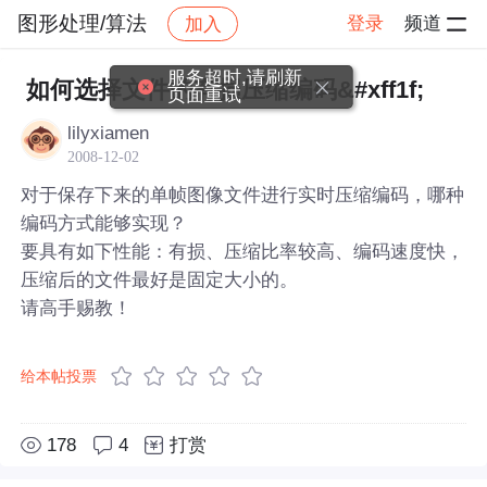
图形处理/算法
登录
频道
加入
帖子详情
社区
图形处理/算法
服务超时,请刷新
如何选择文件的有损压缩编码&#xff1f;
页面重试
lilyxiamen
2008-12-02
对于保存下来的单帧图像文件进行实时压缩编码，哪种
编码方式能够实现？
要具有如下性能：有损、压缩比率较高、编码速度快，
压缩后的文件最好是固定大小的。
请高手赐教！
给本帖投票
178
4
打赏