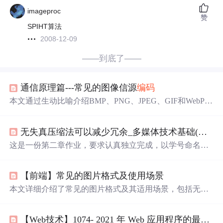
imageproc
赞
SPIHT算法
2008-12-09
——到底了——
通信原理篇---常见的图像信源
编码
本文通过生动比喻介绍BMP、PNG、JPEG、GIF和WebP等
主流图像格式的技术原理与适用场景。涵盖无损压缩、
有
损压缩
、透明度支持及动画能力，帮助用户根据画质、
文
无失真压缩法可以减少冗余_多媒体技术基础(数据压缩、标准、音频、图像)作业及答案...
件
大小和兼容性需求合理
选择
图像
编码
方式。
这是一份第二章作业，要求认真独立完成，以学号命名
文
件
名并通过指定网址提交。作业包含多道
选择
题，涉及
有
损压缩
、无损压缩、数据压缩性能指标、图像冗余、MPE
【前端】常见的图片格式及使用场景
G标准、静态图像
编码
标准以及声音信号类型等信息技术
知识。
本文详细介绍了常见的图片格式及其适用场景，包括无压
缩的BMP，无损压缩的PNG，
有损压缩
的JPEG，支持透明
和动画的GIF，新兴的WebP，以及矢量图SVG。每种格式
【Web技术】1074- 2021 年 Web 应用程序的最佳图像格式
的特点如透明性、压缩率、
文件
大小和兼容性都有所阐