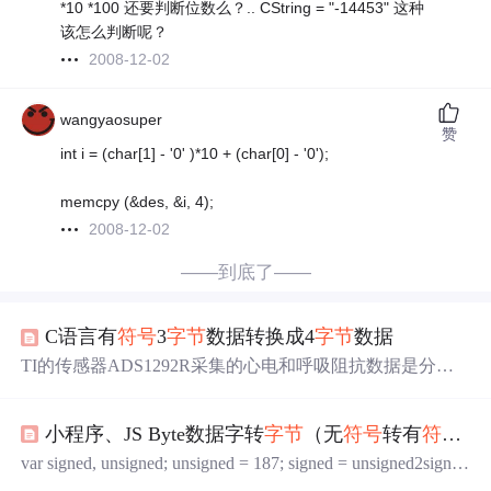
*10 *100 还要判断位数么？.. CString = "-14453" 这种
该怎么判断呢？
2008-12-02
wangyaosuper
赞
int i = (char[1] - '0' )*10 + (char[0] - '0');
memcpy (&des, &i, 4);
2008-12-02
——到底了——
C语言有
符号
3
字节
数据转换成4
字节
数据
TI的传感器ADS1292R采集的心电和呼吸阻抗数据是分别
以由两个有
符号
24位（3个
字节
）的形式传回单片机，但是
上位机程序的变量类型都是2
字节
或者4
字节
的，需要先转
小程序、JS Byte数据字转
字节
（无
符号
转有
符号
）
换成4
字节
的数据类型才能参与运算。...
var signed, unsigned; unsigned = 187; signed = unsigned2signed
(unsigned); //无
符号
转有
符号
console.log(signed); //-69 functio