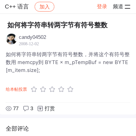
C++ 语言
登录
频道
加入
帖子详情
社区
C++ 语言
如何将字符串转两字节有符号整数
candy04502
2008-12-02
如何将字符串转两字节有符号整数，并将这个有符号整
数用 memcpy到 BYTE × m_pTempBuf = new BYTE
[m_item.size];
给本帖投票
77
3
打赏
全部评论