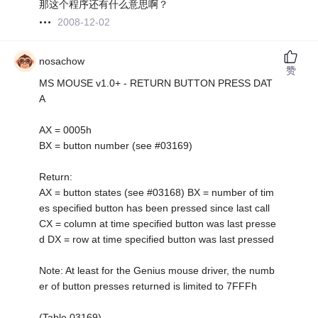
那这个程序还有什么意思啊？
2008-12-02
nosachow
赞
MS MOUSE v1.0+ - RETURN BUTTON PRESS DAT
A
AX = 0005h
BX = button number (see #03169)
Return:
AX = button states (see #03168) BX = number of tim
es specified button has been pressed since last call
CX = column at time specified button was last presse
d DX = row at time specified button was last pressed
Note: At least for the Genius mouse driver, the numb
er of button presses returned is limited to 7FFFh
(Table 03169)