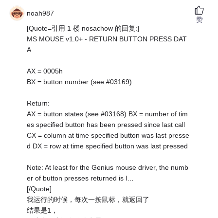
noah987
赞
[Quote=引用 1 楼 nosachow 的回复:]
MS MOUSE v1.0+ - RETURN BUTTON PRESS DAT
A
AX = 0005h
BX = button number (see #03169)
Return:
AX = button states (see #03168) BX = number of tim
es specified button has been pressed since last call
CX = column at time specified button was last presse
d DX = row at time specified button was last pressed
Note: At least for the Genius mouse driver, the numb
er of button presses returned is l…
[/Quote]
我运行的时候，每次一按鼠标，就返回了
结果是1，