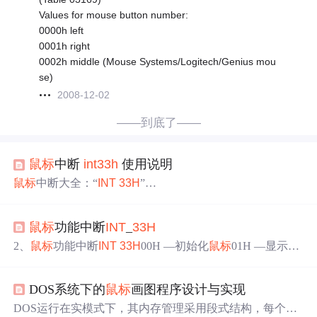
Values for mouse button number:
0000h left
0001h right
0002h middle (Mouse Systems/Logitech/Genius mou
se)
2008-12-02
——到底了——
鼠标
中断
int
33h
使用说明
鼠标
中断大全：“
INT
33H
”
鼠标
功能中断
INT
33H
00H —初始化
鼠标
鼠标
功能中断
INT
_
33H
01H —显示
鼠标
指针
02H —隐藏
鼠标
指针
2、
鼠标
功能中断
INT
33H
00H —初始化
鼠标
01H —显示
鼠
03H —读取
鼠标
位置及其按钮状态
标
指针02H —隐藏
鼠标
指针03H —读取
鼠标
位置及其按钮
04H —设置
鼠标
指针位置
状态04H —设置
鼠标
指针位置05H —读取
鼠标
按键信息06
05H —读取
鼠标
按键信息
DOS系统下的
鼠标
画图程序设计与实现
H —读取
鼠标
按钮释放信息07H —设置
鼠标
水平边界08H
06H —读取
鼠标
按钮释放信息
—设置
鼠标
垂直边界09H —设置图形
鼠标
形状0AH —设置
DOS运行在实模式下，其内存管理采用段式结构，每个段
07H —设置
鼠标
水平边界