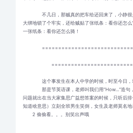
不几日，那贼真的把车给还回来了，小静很是高
大绑地锁了个牢实，还给贼贴了张纸条：看你还怎么
一张纸条：看你还怎么骑！
==============================
=============================
这个事发生在本人中学的时候，时至今日，
那是节英语课，老师叫我们用“How...“造句，当时有“H
问题就出在当大家集思广益想答案的时候，只听后排一位仁
知道啥意思）立刻全班男生笑倒，女生及老师莫名地
2 偷偷看。。。别笑出声哦