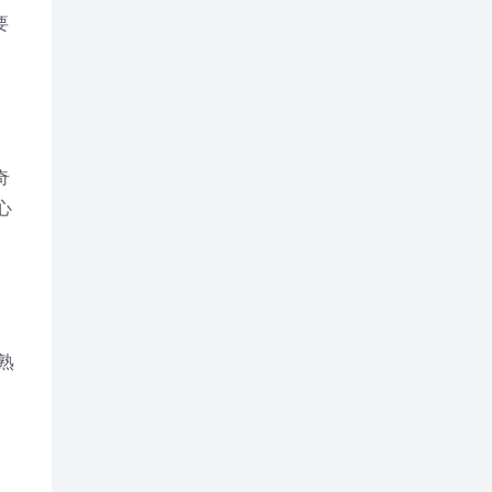
要
奇
心
熟