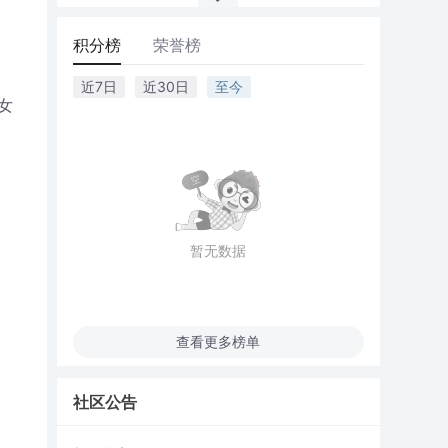
积分榜
荣誉榜
近7日
近30日
至今
女
暂无数据
查看更多榜单
社区公告