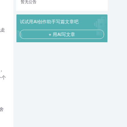
暂无公告
试试用AI创作助手写篇文章吧
地走
+ 用AI写文章
，
一个
舍