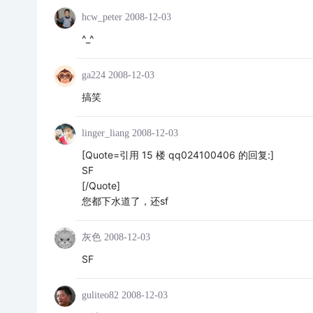
hcw_peter
2008-12-03
^_^
ga224
2008-12-03
搞笑
linger_liang
2008-12-03
[Quote=引用 15 楼 qq024100406 的回复:]
SF
[/Quote]
您都下水道了，还sf
灰色
2008-12-03
SF
guliteo82
2008-12-03