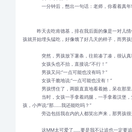
一分钟后，憋出一句话：老师，你看着真年
昨天去吃肯德基，排在我后面的像是一对儿情侣
孩就开始埋头猛吃，好像饿了好几天的样子，而男孩
突然，男孩放下薯条，往前凑了凑，很认真地问
女孩头也不抬，直接说:“不行！“
男孩又问:“一点可能也没有吗？“
女孩干脆地说:“一点可能也没有！“
男孩愣住了，两眼直直地看着她，呆在那里
当时，女孩一手拿着鸡腿，一手拿着汉堡，觉得
孩，小声说:“那……我还能吃吗？“
旁边包括我在内的人都笑出声来，那男孩很无奈，
这MM太可爱了......要是我不让追也一定要追..