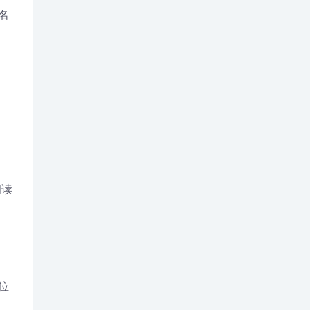
名
朗读
位