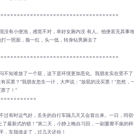
==================================
有小便池，感觉不对，幸好女厕内没 有人。他便若无其事
他打一照面，脸一红，头一低，转身钻男厕去了
==================================
知谁放了一个屁，这下是环境更加恶化。我朋友实在受不了
有买票？“我朋友忽生一计，大声说：“放屁的没买票！“忽然，
票了！“
==========
有时运气好，丢失的自行车隔几天又会冒出来。一日，同宿
上了最新式的锁！“第二天，小静上晚自习回，一副萎靡不振的样
手，车我借走了，过几天还你！