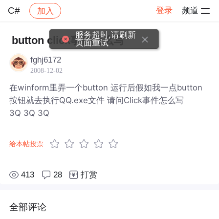
C#
登录
频道
加入
帖子详情
社区
C#
服务超时,请刷新
button click事件怎么写
页面重试
fghj6172
2008-12-02
在winform里弄一个button 运行后假如我一点button
按钮就去执行QQ.exe文件 请问Click事件怎么写
3Q 3Q 3Q
给本帖投票
413
28
打赏
全部评论