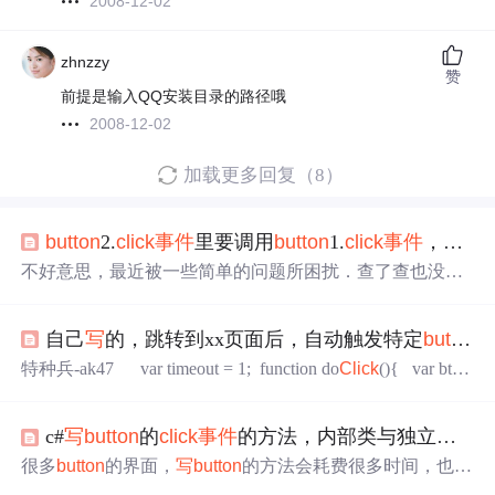
2008-12-02
zhnzzy
赞
前提是输入QQ安装目录的路径哦
2008-12-02
加载更多回复（8）
button
2.
click
事件
里要调用
button
1.
click
事件
，怎么
不好意思，最近被一些简单的问题所困扰．查了查也没有
答案，想想奇怪，为何别人没有我遇到的困扰...大概delphi
先入为主了...思路还没有转过来问题就是
button
2.
click
事件
自己
写
的，跳转到xx页面后，自动触发特定
button
里要调用
button
1.
click
事件
，怎么
写
代码？delphi（用起来
很简单，用了多年，一直很爽）－－－－－－－－－－pro
特种兵-ak47 var timeout = 1; function do
Click
(){ var btn
cedure TForm1.
Button
2
Click
(Sender: TObject);be...
= document.getElementById("zhuyong"); if(timeout == 0){ b
tn.
click
(); }else{ timeout--; setTimeout("do
Click
()",1);
c#
写
button
的
click
事件
的方法，内部类与独立类，winform和xamarin都可以用
很多
button
的界面，
写
button
的方法会耗费很多时间，也不
好管理，现在介绍一个sender的工具//比如有10个
button
b