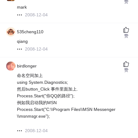
赞
mark
2008-12-04
535cheng110
赞
qiang
2008-12-04
birdlonger
赞
命名空间加上
using System.Diagnostics;
然后button_Click 事件里面加上.
Process.Start("你QQ的路径");
例如我启动我的MSN
Process.Start("C:\\Program Files\\MSN Messenger
\\msnmsgr.exe");
2008-12-04