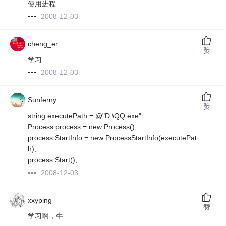
使用进程.....
2008-12-03
cheng_er
赞
学习
2008-12-03
Sunferny
赞
string executePath = @"D:\QQ.exe"
Process process = new Process();
process.StartInfo = new ProcessStartInfo(executePat
h);
process.Start();
2008-12-03
xxyping
赞
学习啊，牛