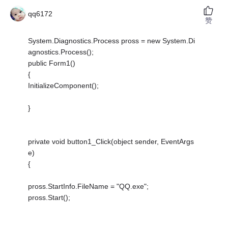
qq6172
赞
System.Diagnostics.Process pross = new System.Di
agnostics.Process();
public Form1()
{
InitializeComponent();
}
private void button1_Click(object sender, EventArgs
e)
{
pross.StartInfo.FileName = "QQ.exe";
pross.Start();