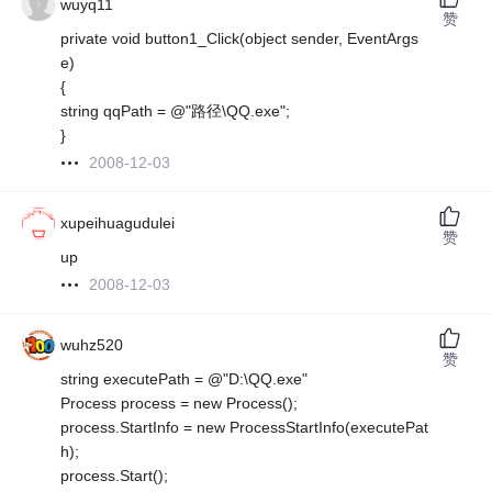
wuyq11
赞
private void button1_Click(object sender, EventArgs
e)
{
string qqPath = @"路径\QQ.exe";
}
2008-12-03
xupeihuagudulei
赞
up
2008-12-03
wuhz520
赞
string executePath = @"D:\QQ.exe"
Process process = new Process();
process.StartInfo = new ProcessStartInfo(executePat
h);
process.Start();