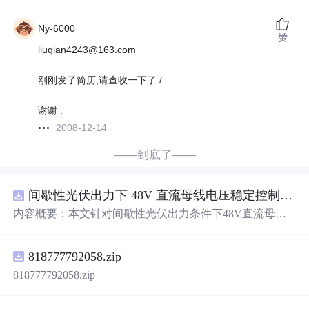
Ny-6000
赞
liuqian4243@163.com
刚刚发了简历,请查收一下了./
谢谢 .
2008-12-14
——到底了——
间歇性光伏出力下 48V 直流母线电压稳定控制及储能双向充放电闭环调控体系研究（Simulink仿真实现）
内容概要：本文针对间歇性光伏出力条件下48V直流母线
电压稳定控制及储能双向充放电闭环调控问题，提出一种
基于离网光伏直流微网系统的协同控制体系。通过构建包
818777792058.zip
含光伏阵列、Boost型DC-DC变换器、双向DC-DC变换器
与锂离子电池储能系统的完整拓扑结构，结合光伏最大功
818777792058.zip
率点跟踪（MPPT）技术和储能系统的双向功率调节能
力，实现对功率供需失衡的有效抑制。系统采用分层控制