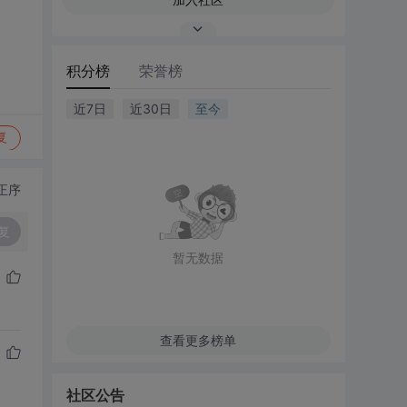
积分榜
荣誉榜
近7日
近30日
至今
复
正序
复
暂无数据
查看更多榜单
社区公告