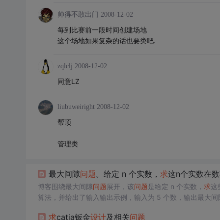
帅得不敢出门
2008-12-02
每到比赛前一段时间创建场地
这个场地如果复杂的话也要类吧.
zqlclj
2008-12-02
同意LZ
liubuweiright
2008-12-02
帮顶
管理类
最大间隙
问题
。给定 n 个实数，
求
这n个实数在
博客围绕最大间隙
问题
展开，该
问题
是给定 n 个实数，
求
这
算法，并给出了输入输出示例，输入为 5 个数，输出最大间隙
求
catia钣金
设计
及相关
问题