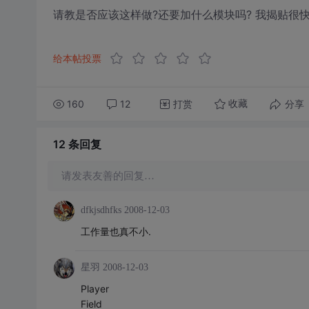
请教是否应该这样做?还要加什么模块吗? 我揭贴很快的
给本帖投票
160
12
打赏
分享
收藏
12 条
回复
请发表友善的回复…
dfkjsdhfks
2008-12-03
工作量也真不小.
星羽
2008-12-03
Player
Field