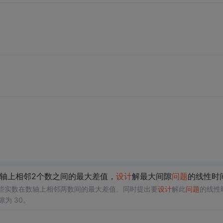
数轴上相邻2个数之间的最大差值，
设计
解最大间隙
问题
的线性时间算法
些实数在数轴上相邻两数间的最大差值。同时提出要
设计
解此
问题
的线性
为 30。