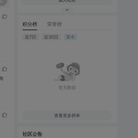
复
积分榜
荣誉榜
近7日
近30日
至今
而
暂无数据
查看更多榜单
社区公告