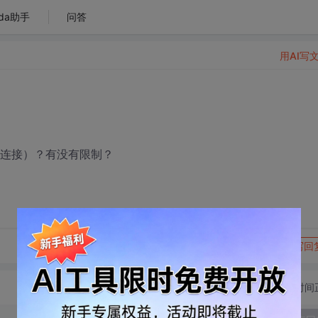
da助手
问答
用AI写
P长连接）？有没有限制？
转发到动态
举报
写回
切换为时间