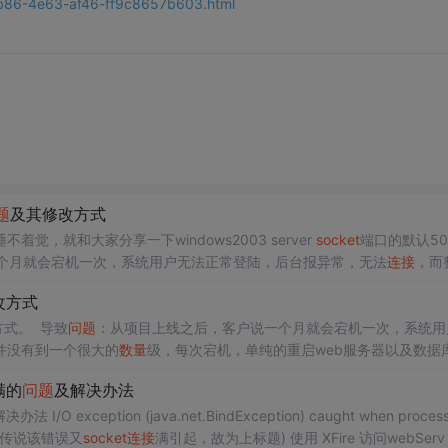
8b86-4e63-af46-ff9c8657b603.html
题
及其修改方式
，就和大家分享一下windows2003 server
socket
端口的默认50
个月就会宕机一次，系统用户无法正常登陆，后台报异常，无法
连接
，而
的重启web服务器以及数据库服务无法到达解决
问题
的办法，必须要重启
改方式
修改方式。 导致
问题
：从项目上线之后，客户说一个月就会宕机一次，系统用
并没有到一个很大的
数量
级，每次宕机，单纯的重启web服务器以及数据
向了承载web服务器本身的服务器2003，每次都是按照
socket
...
满的
问题
及解决办法
(java.net.BindException) caught when processing r
出异常，传说该错误又
socket
连接
满引起，故为上标题) 使用 XFire 访问webServ