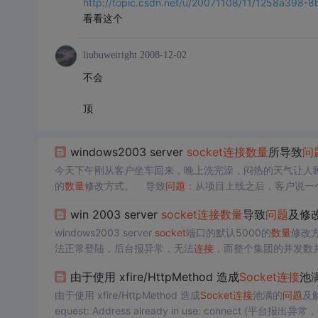
http://topic.csdn.net/u/20071108/11/1258a398-
看看这个
liubuweiright
2008-12-02
不会
顶
windows2003 server
socket
连接
数量
所导致
问
今天下午刚从客户坐车回来，晚上洗完澡，闷热的天气让人睡不着觉
的
数量
修改方式。 导致
问题
：从项目上线之后，客户说一
集团的并发数并没有到一个很大的
数量
级，每次宕机，单纯
win 2003 server
socket
连接
数量
导致
问题
及修
windows2003 server
socket
端口的默认5000的
数量
法正常登陆，后台报异常，无法
连接
，而整个集团的并发数
务无法到达解决
问题
的办法，必须要重启电脑，因此思路就转
由于使用 xfire/HttpMethod 造成
Socket
连接
池
由于使用 xfire/HttpMethod 造成
Socket
连接
池满的
问题
及解决办法 I/O exception 
equest: Address already in use: connect (平台报