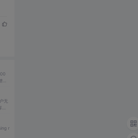
00
整个
电脑
户无
库服