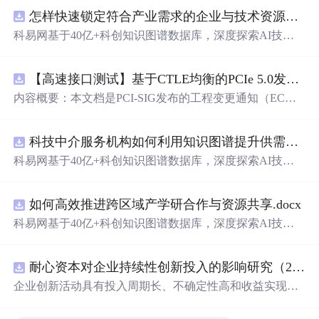
怎样快速锁定符合产业需求的企业与技术资源？.docx
科易网基于40亿+科创知识图谱数据库，深度探索AI技术
在技术转移、成果转化、技术经纪、知识产权、产业创
新、科技招商等垂直领域的多样化应用场景，研究科技创
【高速接口测试】基于CTLE均衡的PCIe 5.0发射机抖动测量方法：32 GT/s速率下精确评估硅基抖动分量的技术方案
新领域的AI+数智化解决方案，推动科技创新与产业创新
智能化发展。
内容概要：本文档是PCI-SIG发布的工程变更通知（EC
N），针对PCI Express 5.0规范中32.0 GT/s速率下的发送端
（Tx）抖动测量方法进行了更新。新方法采用“抖动测量模
科技中介服务机构如何利用知识图谱提升供需匹配精准度？.docx
式”替代原有的S参数去嵌入法，通过在被测通道应用基于
CTLE的均衡来减少因信道损耗导致的信号退化，从而更准
科易网基于40亿+科创知识图谱数据库，深度探索AI技术
确地评估由芯片内部随机和确定性源产生的抖动。该方法
在技术转移、成果转化、技术经纪、知识产权、产业创
利用测试通道中的时钟模式和其他通道的合规模式，避免
新、科技招商等垂直领域的多样化应用场景，研究科技创
了传统去嵌入过程中高频噪声放大带来的测量不准确性。
如何高效推进跨区域产学研合作与资源共享.docx
新领域的AI+数智化解决方案，推动科技创新与产业创新
对于2.5至16.0 GT/s速率，原有测量方法保持不变。; 适合
智能化发展。
科易网基于40亿+科创知识图谱数据库，深度探索AI技术
人群：从事高速接口设计、验证或测试的工程师，尤其是
在技术转移、成果转化、技术经纪、知识产权、产业创
涉及PC
新、科技招商等垂直领域的多样化应用场景，研究科技创
耐心资本对企业持续性创新投入的影响研究（2010-2024年）
新领域的AI+数智化解决方案，推动科技创新与产业创新
智能化发展。
企业创新活动具有投入周期长、不确定性高和收益实现滞
后等特征，持续稳定的资源支持是保障企业长期创新的重
要基础。耐心资本作为一种强调长期价值创造、具备较高