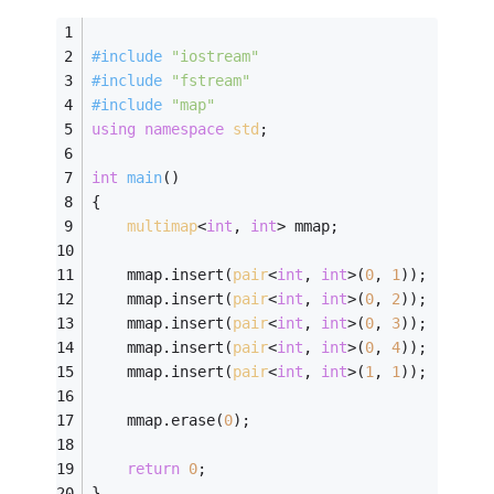
#
include
"iostream"
#
include
"fstream"
#
include
"map"
using
namespace
std
;
int
main
()
{
multimap
<
int
, 
int
> mmap;
    mmap.insert(
pair
<
int
, 
int
>(
0
, 
1
));
    mmap.insert(
pair
<
int
, 
int
>(
0
, 
2
));
    mmap.insert(
pair
<
int
, 
int
>(
0
, 
3
));
    mmap.insert(
pair
<
int
, 
int
>(
0
, 
4
));
    mmap.insert(
pair
<
int
, 
int
>(
1
, 
1
));
    mmap.erase(
0
);
return
0
;
}