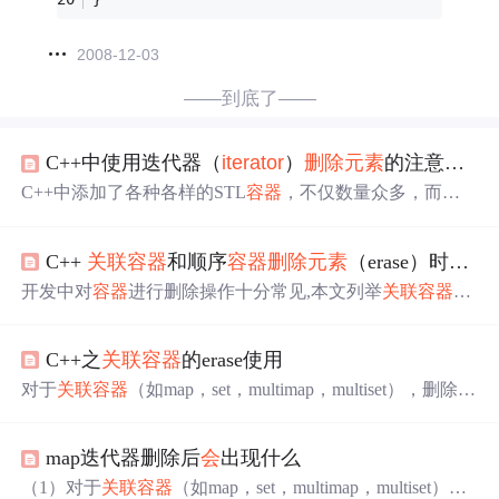
2008-12-03
——到底了——
C++中使用迭代器（
iterator
）
删除元素
的注意事项
C++中添加了各种各样的STL
容器
，不仅数量众多，而且
功能强大，如果能够正常使用，可以使我们省去诸多时
间。迭代器（
iterator
）是一种对象，它能够用来遍历标准
C++
关联
容器
和顺序
容器
删除元素
（erase）时的内部细节
模板库
容器
中的部分或全部元素，每个迭代器对象代表
容
器
中的确定的地址，简单点就是每个“节点”对象的“指
开发中对
容器
进行删除操作十分常见,本文列举
关联
容器
和
针”。但如果对迭代器在不同类型的
容器
中使用的方法不够
顺序
容器
进行删除操作的常见问题以及内部细节。 1.set 删
熟悉，就可能出现一些问题，下面对迭代器在不同类型的
除操作 以下代码
会
出现错误，通过debug可以看到iter在eras
容器
中的用法进行总结。
关联
容器
关联
容器
中的元素是按
C++之
关联
容器
的erase使用
e后指向end，也就是迭代器在erase函数中将作为引用参数
关键字来保存和访问的，支持高效的关键字查找和访问。
传入函数中，此时迭代器将直接指向
容器
的最末端。 set<i
对于
关联
容器
（如map，set，multimap，multiset），删除当
关联
容器
类型如下：
关联
容器
类型
nt>setvec = { 1,2,3 }; for (auto iter = setvec.begin(); iter != setve
前的
iterator
，仅仅
会
使当前的
iterator
失效，只要在erase
c.end(); iter++) { setve
时，递增当前的
iterator
即可。这是因为map之类的
容器
，
map迭代器删除后
会
出现什么
使用了红黑树来实现，插入，删除一个结点
不
会
对其他结
点造成
影响
。使用方式如下例子： set<int> valset = { 1,2,3,
（1）对于
关联
容器
（如map，set，multimap，multiset），