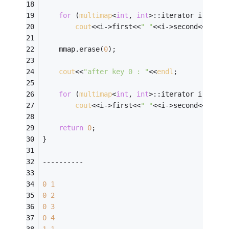
for
 (
multimap
<
int
, 
int
>::iterator i = mma
cout
<<i->first<<
" "
<<i->second<<
endl
;
    mmap.erase(
0
);
cout
<<
"after key 0 : "
<<
endl
;
for
 (
multimap
<
int
, 
int
>::iterator i = mma
cout
<<i->first<<
" "
<<i->second<<
endl
;
return
0
;
}
----------
0
1
0
2
0
3
0
4