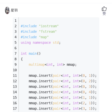
星羽
赞
#
include
"iostream"
#
include
"fstream"
#
include
"map"
using
namespace
std
;
int
main
()
{
multimap
<
int
, 
int
> mmap;
    mmap.insert(
pair
<
int
, 
int
>(
0
, 
1
));
    mmap.insert(
pair
<
int
, 
int
>(
0
, 
2
));
    mmap.insert(
pair
<
int
, 
int
>(
0
, 
3
));
    mmap.insert(
pair
<
int
, 
int
>(
0
, 
4
));
    mmap.insert(
pair
<
int
, 
int
>(
1
, 
1
));
    mmap.insert(
pair
<
int
, 
int
>(
2
, 
1
));
    mmap.insert(
pair
<
int
, 
int
>(
3
, 
1
));